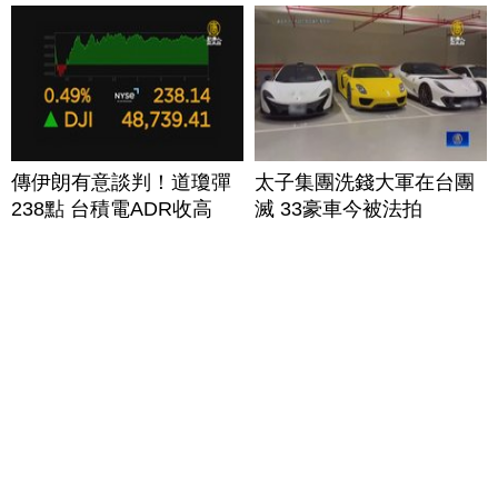
傳伊朗有意談判！道瓊彈
太子集團洗錢大軍在台團
238點 台積電ADR收高
滅 33豪車今被法拍