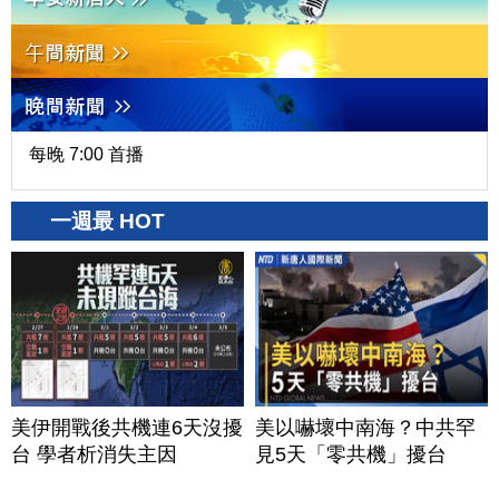
每晚 7:00 首播
一週最 HOT
美伊開戰後共機連6天沒擾
美以嚇壞中南海？中共罕
台 學者析消失主因
見5天「零共機」擾台