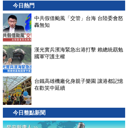
今日熱門
中共假借颱風「交管」台海 台陸委會怒
轟無知
漢光實兵濱海緊急出港打擊 賴總統勗勉
國軍守護主權
台鐵高雄機廠化身親子樂園 讓港都記憶
在歡笑中延續
今日整點新聞