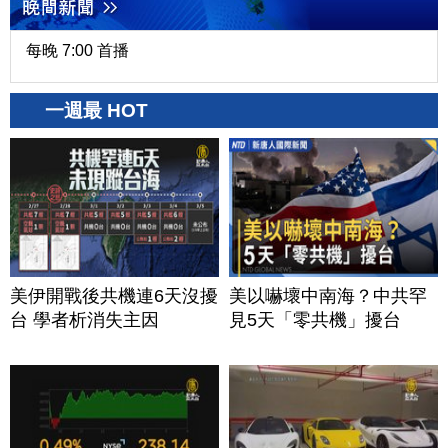
每晚 7:00 首播
一週最 HOT
美伊開戰後共機連6天沒擾
美以嚇壞中南海？中共罕
台 學者析消失主因
見5天「零共機」擾台