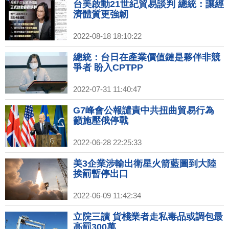
台美啟動21世紀貿易談判 總統：讓經
濟體質更強韌
2022-08-18 18:10:22
總統：台日在產業價值鏈是夥伴非競
爭者 盼入CPTPP
2022-07-31 11:40:47
G7峰會公報譴責中共扭曲貿易行為
籲施壓俄停戰
2022-06-28 22:25:33
美3企業涉輸出衛星火箭藍圖到大陸
挨罰暫停出口
2022-06-09 11:42:34
立院三讀 貨棧業者走私毒品或調包最
高罰300萬