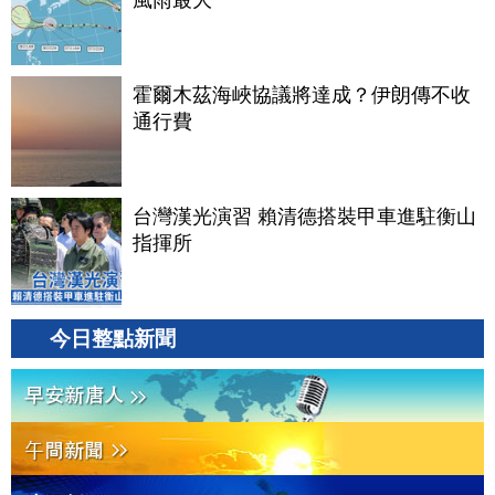
風雨最大
霍爾木茲海峽協議將達成？伊朗傳不收
通行費
台灣漢光演習 賴清德搭裝甲車進駐衡山
指揮所
今日整點新聞