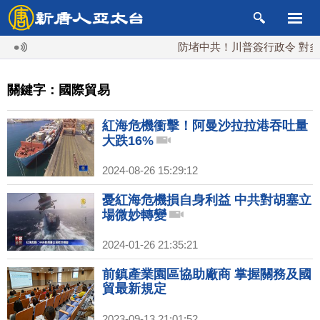
防堵中共！川普簽行政令 對多晶矽
關鍵字：國際貿易
紅海危機衝擊！阿曼沙拉拉港吞吐量
大跌16%
2024-08-26 15:29:12
憂紅海危機損自身利益 中共對胡塞立
場微妙轉變
2024-01-26 21:35:21
前鎮產業園區協助廠商 掌握關務及國
貿最新規定
2023-09-13 21:01:52