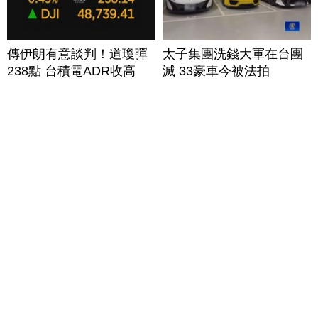
傳伊朗有意談判！道瓊彈
太子集團洗錢大軍在台團
238點 台積電ADR收高
滅 33豪車今被法拍