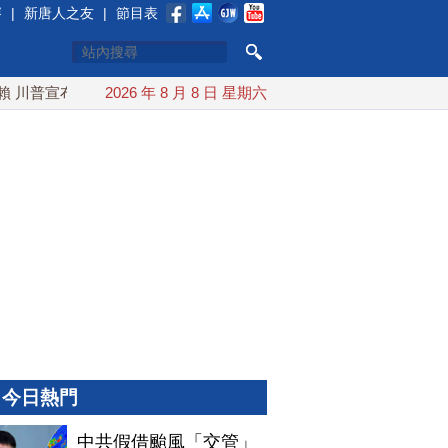
賽
|
新唐人之友
|
節目表
川普宣布礦業投資20億美元
2026 年 8 月 8 日 星期六
中東局勢動盪 土耳其沙特巴基斯坦
今日熱門
中共假借颱風「交管」