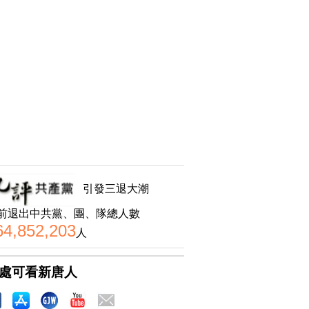
引發三退大潮
前退出中共黨、團、隊總人數
64,852,203
人
處可看新唐人