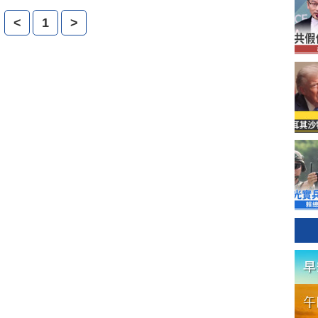
<
1
>