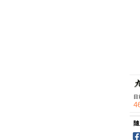
目
4
隨