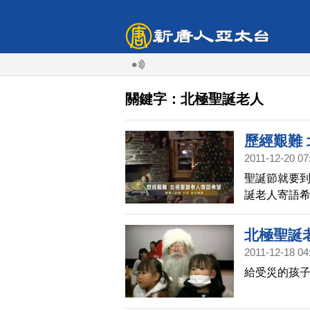
關鍵字：北極聖誕老人
歷經艱難
2011-12-20 07
聖誕節就要到
誕老人寄語
北極聖誕
2011-12-18 04
給受災的孩子