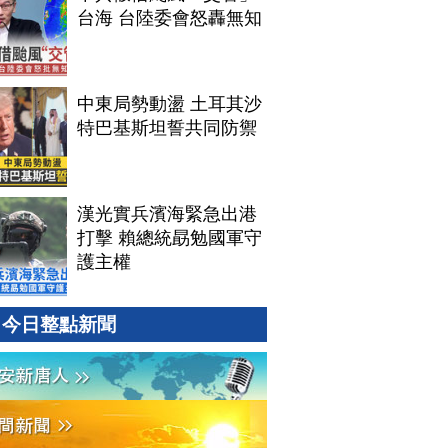
台海 台陸委會怒轟無知
中東局勢動盪 土耳其沙
特巴基斯坦誓共同防禦
漢光實兵濱海緊急出港
打擊 賴總統勗勉國軍守
護主權
今日整點新聞