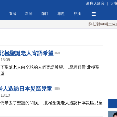
新唐人影音
|
大
直播
新聞
節目
專題
點播
降低對中稀土依賴 
 北極聖誕老人寄語希望
:18:09
了聖誕老人向全球的人們寄語希望。 ,歷經艱難 北極聖
希望
老人造訪日本災區兒童
:18:10
們帶去了聖誕的問候。 ,北極聖誕老人造訪日本災區兒童