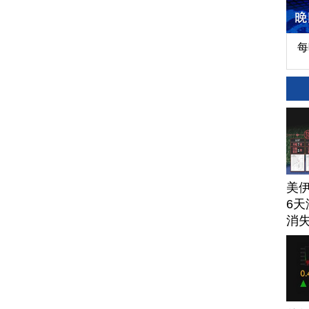
每
美
6天
消