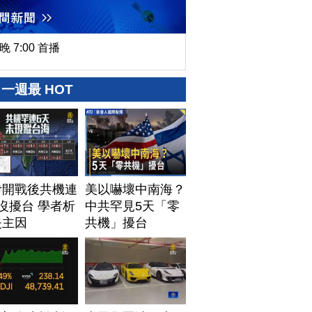
晚 7:00 首播
一週最 HOT
伊開戰後共機連
美以嚇壞中南海？
沒擾台 學者析
中共罕見5天「零
失主因
共機」擾台