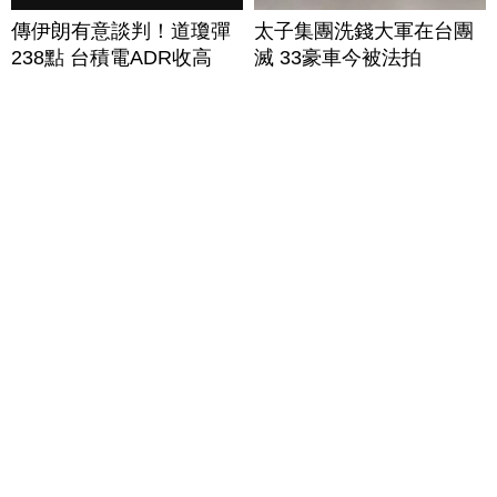
傳伊朗有意談判！道瓊彈
太子集團洗錢大軍在台團
238點 台積電ADR收高
滅 33豪車今被法拍