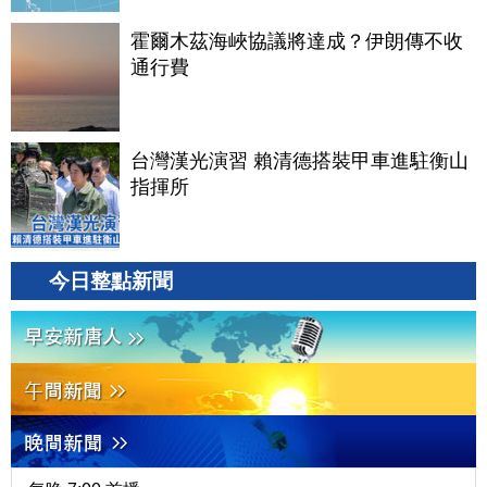
霍爾木茲海峽協議將達成？伊朗傳不收
通行費
台灣漢光演習 賴清德搭裝甲車進駐衡山
指揮所
今日整點新聞