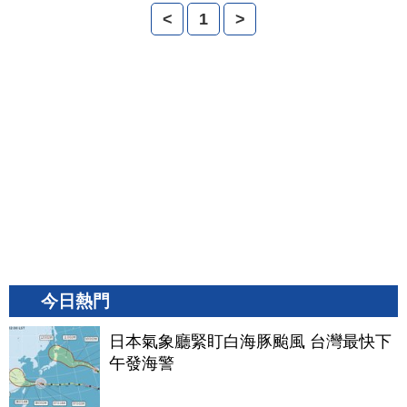
<
1
>
今日熱門
日本氣象廳緊盯白海豚颱風 台灣最快下
午發海警