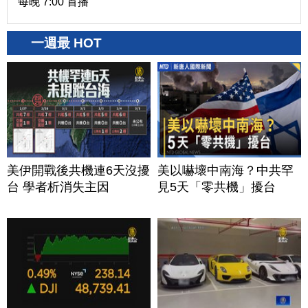
每晚 7:00 首播
一週最 HOT
美伊開戰後共機連6天沒擾
美以嚇壞中南海？中共罕
台 學者析消失主因
見5天「零共機」擾台