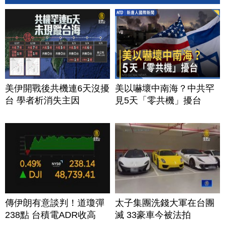
美伊開戰後共機連6天沒擾
美以嚇壞中南海？中共罕
台 學者析消失主因
見5天「零共機」擾台
傳伊朗有意談判！道瓊彈
太子集團洗錢大軍在台團
238點 台積電ADR收高
滅 33豪車今被法拍