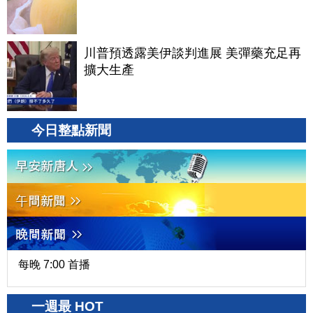
川普預透露美伊談判進展 美彈藥充足再
擴大生產
今日整點新聞
每晚 7:00 首播
一週最 HOT