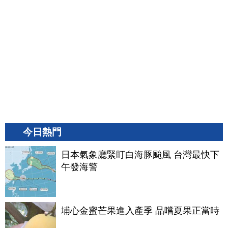
今日熱門
日本氣象廳緊盯白海豚颱風 台灣最快下
午發海警
埔心金蜜芒果進入產季 品嚐夏果正當時