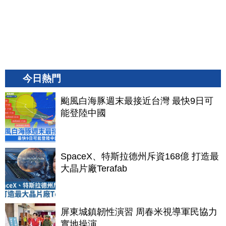
今日熱門
颱風白海豚週末最接近台灣 最快9日可
能登陸中國
SpaceX、特斯拉德州斥資168億 打造最
大晶片廠Terafab
屏東城鎮韌性演習 周春米視導軍民協力
實地操演