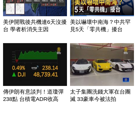
美伊開戰後共機連6天沒擾
美以嚇壞中南海？中共罕
台 學者析消失主因
見5天「零共機」擾台
傳伊朗有意談判！道瓊彈
太子集團洗錢大軍在台團
238點 台積電ADR收高
滅 33豪車今被法拍