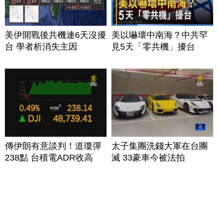
美伊開戰後共機連6天沒擾
美以嚇壞中南海？中共罕
台 學者析消失主因
見5天「零共機」擾台
傳伊朗有意談判！道瓊彈
太子集團洗錢大軍在台團
238點 台積電ADR收高
滅 33豪車今被法拍