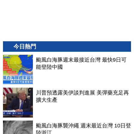
今日熱門
颱風白海豚週末最接近台灣 最快9日可
能登陸中國
川普預透露美伊談判進展 美彈藥充足再
擴大生產
颱風白海豚襲沖繩 週末最近台灣 10日登
陸浙江