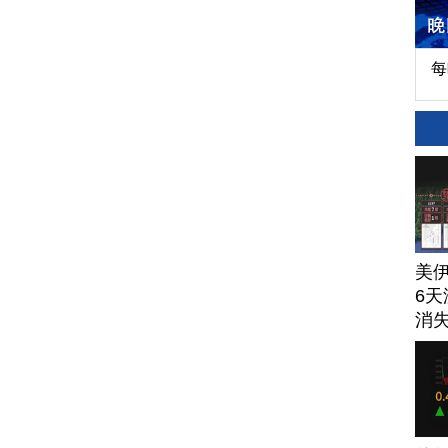
每
美
6天
消