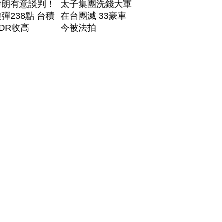
伊朗有意談判！
太子集團洗錢大軍
彈238點 台積
在台團滅 33豪車
DR收高
今被法拍