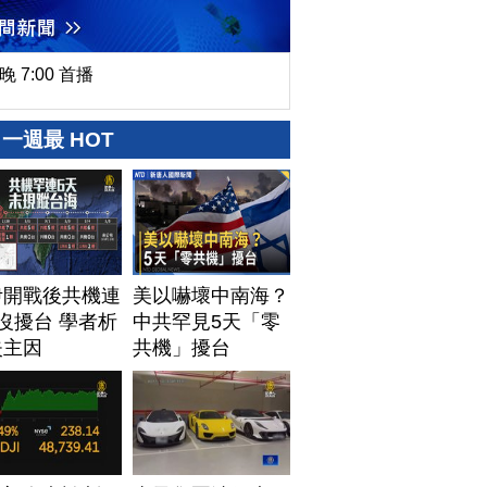
晚 7:00 首播
一週最 HOT
伊開戰後共機連
美以嚇壞中南海？
沒擾台 學者析
中共罕見5天「零
失主因
共機」擾台