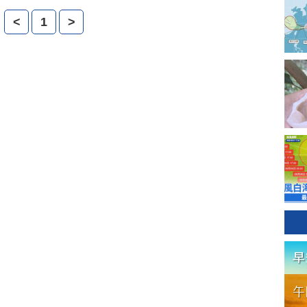
業家精神 。
<
1
>