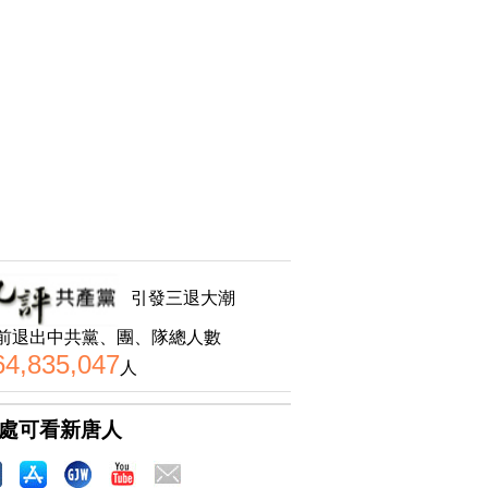
引發三退大潮
前退出中共黨、團、隊總人數
64,835,047
人
處可看新唐人