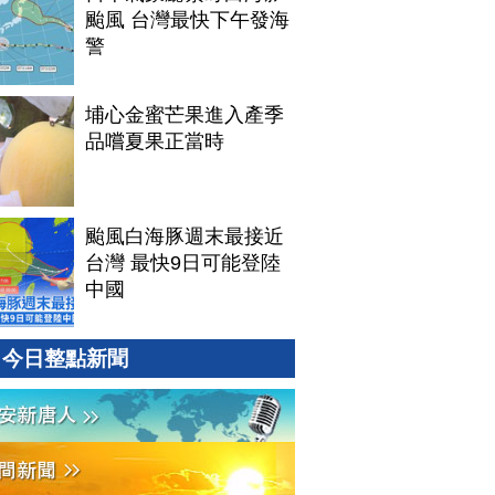
颱風 台灣最快下午發海
警
埔心金蜜芒果進入產季
品嚐夏果正當時
颱風白海豚週末最接近
台灣 最快9日可能登陸
中國
今日整點新聞