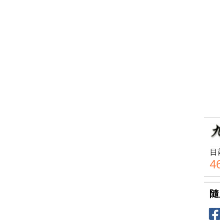
目
4
隨