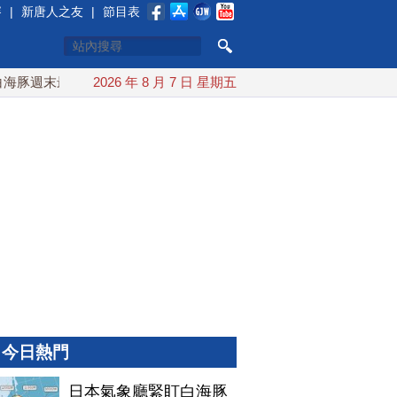
賽
|
新唐人之友
|
節目表
豚週末最接近台灣 最快9日可能登陸中國
2026 年 8 月 7 日 星期五
台灣漢光首結合城鎮演
今日熱門
日本氣象廳緊盯白海豚