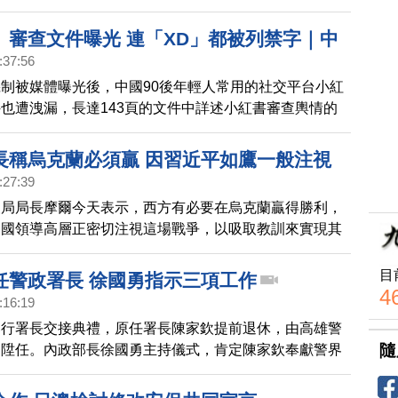
」審查文件曝光 連「XD」都被列禁字｜中
:37:56
制被媒體曝光後，中國90後年輕人常用的社交平台小紅
也遭洩漏，長達143頁的文件中詳述小紅書審查輿情的
甚至連表情符號「XD」、「XDD」都被禁。
長稱烏克蘭必須贏 因習近平如鷹一般注視
:27:39
報局局長摩爾今天表示，西方有必要在烏克蘭贏得勝利，
中國領導高層正密切注視這場戰爭，以吸取教訓來實現其
目標。
目
任警政署長 徐國勇指示三項工作
4
:16:19
舉行署長交接典禮，原任署長陳家欽提前退休，由高雄警
隨
昭陞任。內政部長徐國勇主持儀式，肯定陳家欽奉獻警界
偵破起重大案件，期勉新任署長在既有基礎上，維護治
反恐、基礎建設防護，以及反毒、還有確保年底選舉平