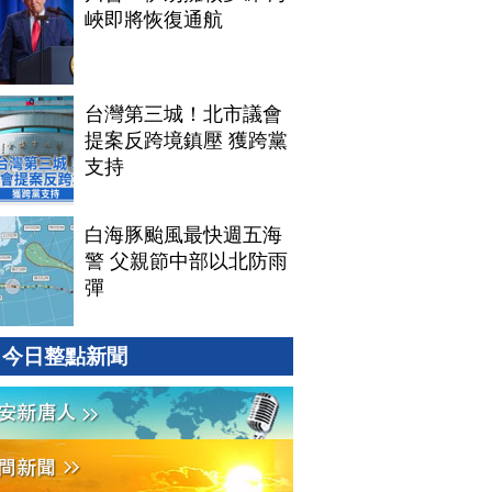
峽即將恢復通航
台灣第三城！北市議會
提案反跨境鎮壓 獲跨黨
支持
白海豚颱風最快週五海
警 父親節中部以北防雨
彈
今日整點新聞