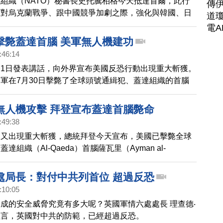
組織（NATO）秘書長史托騰柏格今天抵達首爾，此行
傳
面對烏克蘭戰爭、跟中國競爭加劇之際，強化與韓國、日
道瓊
邦的聯繫。
電A
擊斃蓋達首腦 美軍無人機建功
:46:14
1日發表講話，向外界宣布美國反恐行動出現重大斬獲。
軍在7月30日擊斃了全球頭號通緝犯、蓋達組織的首腦
在亞洲出訪的裴洛西透過新聞稿，讚揚拜登的領導力，和
隊卓越的反恐能力，保護了美國人的安全。
無人機攻擊 拜登宣布蓋達首腦斃命
:49:38
動又出現重大斬獲，總統拜登今天宣布，美國已擊斃全球
達組織（Al-Qaeda）首腦薩瓦里（Ayman al-
處局長：對付中共列首位 超過反恐
:10:05
成的安全威脅究竟有多大呢？英國軍情六處處長 理查德‧
坦言，英國對中共的防範，已經超過反恐。