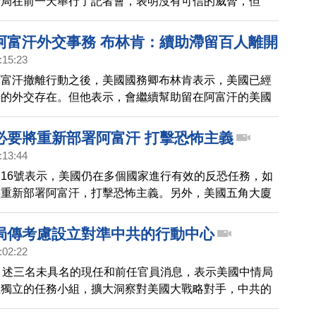
察局在前一天舉行了記者會，表明沒有可信的威脅，但
度戒備。
阿富汗外交事務 布林肯：續助滯留百人離開
:15:23
阿富汗撤離行動之後，美國國務卿布林肯表示，美國已經
汗的外交存在。但他表示，會繼續幫助留在阿富汗的美國
撤離行動沒有期限。而由於在美軍全數撤離後，阿富汗空
安全，美國民航機目前若沒獲得授權，就禁止在阿富汗領
必要將重新部署阿富汗 打擊恐怖主義
:13:44
16號表示，美國仍在多個國家進行有效的反恐任務，如
將重新部署阿富汗，打擊恐怖主義。另外，美國五角大廈
，美國國防部長認為，鑑於塔利班最近的行動，有必要重
汗境內的恐怖主義網路。
局傳考慮設立對準中共的行動中心
:02:22
引述三名未具名的現任和前任官員消息，表示美國中情局
立獨立的任務小組，擴大洞察對美國大戰略對手，中共的