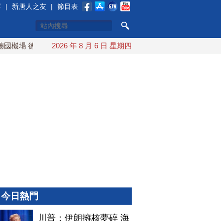
賽
|
新唐人之友
|
節目表
德內政部長：混合威脅升級
2026 年 8 月 6 日 星期四
中期選舉在即 川普：警惕左翼共
今日熱門
川普：伊朗擁核夢碎 海