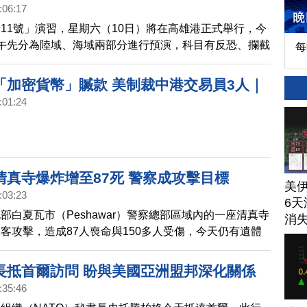
:06:17
11號」演習，星期六（10日）將在高雄港正式舉行，今
午先分為陸域、海域兩部分進行預演，科目有反恐、攔截
每
隊員不僅進行垂降，還有多項戰技演練，另外包括艦艇、
參與，現場相當震撼。
「加密貨幣」贓款 美制裁中港交易員3人｜
:01:24
清真寺爆炸增至87死 警察成攻擊目標
美
:03:23
6天
部白夏瓦市（Peshawar）警察總部區域內的一座清真寺
消
客攻擊，造成87人喪命與150多人受傷，今天仍有遺體
拉出。
長抵首爾訪問 盼與美國亞洲盟邦深化關係
:35:46