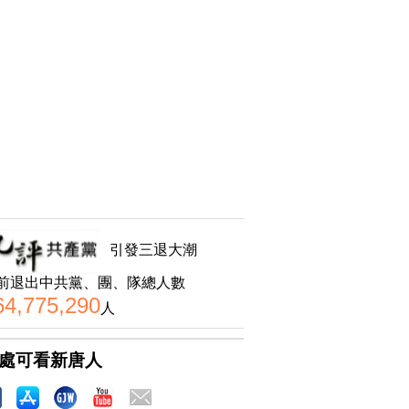
引發三退大潮
前退出中共黨、團、隊總人數
64,775,290
人
處可看新唐人