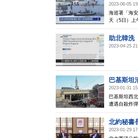
2023-06-05 19
海巡署「海安
天（5日）上
圍捕，特勤
直升機也都
助北韓洗
2023-04-25 21
寰宇掃描
巴基斯坦
2023-01-31 15
巴基斯坦西北
遭遇自殺炸彈
自瓦礫堆中
北約秘書
2023-01-29 17