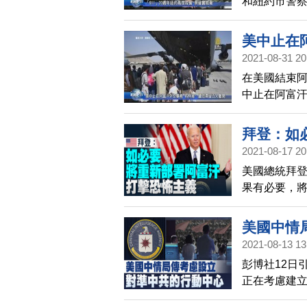
和紐約市警
是，仍然高
美中止在
2021-08-31 20
在美國結束
中止在阿富
公民離開，
域已經不再
拜登：如
空上飛行。
2021-08-17 20
美國總統拜登
果有必要，
發言人表示
新評估阿富
美國中情
2021-08-13 13
彭博社12日
正在考慮建
動態。