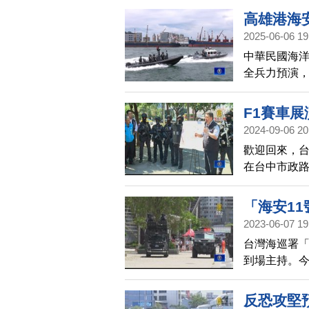
員，也與美
高雄港海
2025-06-06 19
中華民國海洋
全兵力預演
F1賽車展
2024-09-06 20
歡迎回來，台
在台中市政路
性，並帶給觀
示當天嚴格執
「海安1
2023-06-07 19
台灣海巡署「
到場主持。今
反恐攻堅