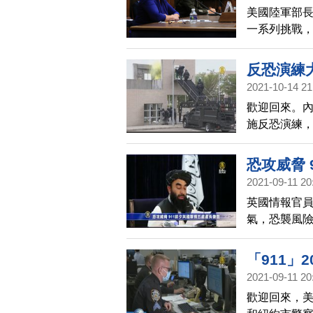
美國陸軍部長
一系列挑戰
應付這項挑
反恐演練
2021-10-14 21
歡迎回來。內
施反恐演練，
等單位，另
擊梯車，也
恐攻威脅 
制犯嫌，演
2021-09-11 20
英國情報官
氣，恐襲風
「911」
2021-09-11 20
歡迎回來，美