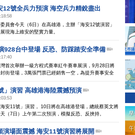
國在台協會成員一同出席，全程觀摩。
安12號全兵力預演 海空兵力精銳盡出
:18:58
委員會今天（6日）在高雄港，主辦「海安12號演習」
，展現海上維安的堅實力量。
演928台中登場 反恐、防踩踏安全準備
:17:40
灣首次舉辦一級方程式賽車紅牛賽車展演，9月28日將
封街登場，3萬張門票已經銷售一空，為提升賽事安全
眾國際級賽車饗宴，台中市長盧秀燕6日前往勘查時，表
行無人機全面管制，擅闖無人機將開罰30萬元。
1號」演習 高雄港海陸震撼預演
:03:53
海安11號」演習， 10日將在高雄港登場，總統蔡英文將
天（7日）上午第二次預演，模擬反恐、反挾持。
預演場面震撼 海安11號演習將展開