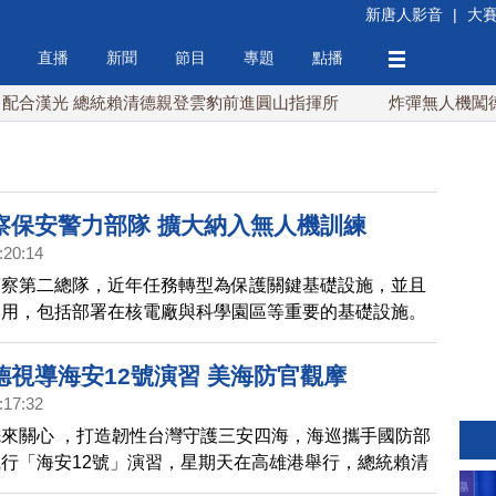
新唐人影音
|
大
直播
新聞
節目
專題
點播
 總統賴清德親登雲豹前進圓山指揮所
炸彈無人機闖德國機場 
察保安警力部隊 擴大納入無人機訓練
:20:14
警察第二總隊，近年任務轉型為保護關鍵基礎設施，並且
運用，包括部署在核電廠與科學園區等重要的基礎設施。
統賴清德，在今天前往視察保二總隊無人機訓練中心，期
無人機操作人員。
德視導海安12號演習 美海防官觀摩
:17:32
來關心 ，打造韌性台灣守護三安四海，海巡攜手國防部
行「海安12號」演習，星期天在高雄港舉行，總統賴清
，與台灣簽有「海巡合作備忘錄」的美國海岸防衛隊官