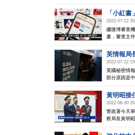
「小紅書
2022-07-22 20
國一分鐘
繼微博審查機
書，審查文件
方式與細節，
英情報局
2022-07-22 19
英國秘密情
部分原因是
占領台灣的
黃明昭接
2022-06-30 20
警政署今天
察局長黃明
42年，任內
安，尤其在