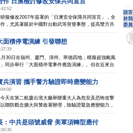
合作 日澳檢討修改安保共同宣言
選、暴力。
:42:52
語言
研擬修改2007年簽署的「日澳安全保障共同宣言」，全
於我
合作，尤其著眼於中國對台動武等突發事態，提高雙方共
委員
，讓日澳安保合作提升至新層次。
大面積停電演練 引發聯想
:37:39
1月30日在福州、廈門、漳州、寧德四地，模擬超強颱風
壞」同步舉行「大面積停電事件應急演練」。但在近來台
下，這一演練引起部分中國民眾聯想。
實兵演習 攜手警方驗證即時應變能力
:04:00
場今天在第二航廈出境大廳舉辦重大人為危安及恐怖攻擊
並以聯防觀念擴大與警政署辦理，除驗證緊急應變能力，
央地方的協調與聯防機制。
長：中共是頭號威脅 美軍須轉型應付
:26:35