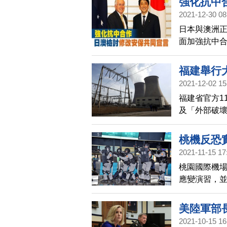
強化抗中
順，杜絕賄
2021-12-30 08
日本與澳洲正
面加強抗中
同應對能力
福建舉行
2021-12-02 15
福建省官方1
及「外部破
海局勢緊張
桃機反恐
2021-11-15 17
桃園國際機
應變演習，
也強化與中
美陸軍部
2021-10-15 16