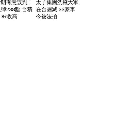
伊朗有意談判！
太子集團洗錢大軍
彈238點 台積
在台團滅 33豪車
DR收高
今被法拍