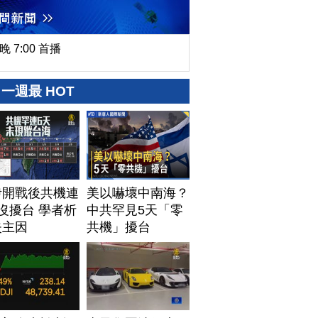
晚 7:00 首播
一週最 HOT
伊開戰後共機連
美以嚇壞中南海？
沒擾台 學者析
中共罕見5天「零
失主因
共機」擾台