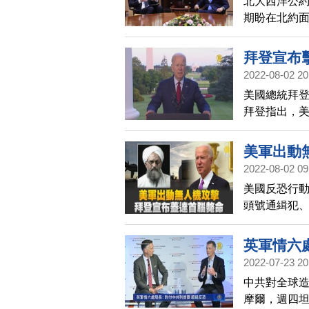
北大西洋公約
期盼在北約
本等美國盟
拜登宣布
2022-08-02 20
美國總統拜登
拜登指出，美
薩瓦里。正
美國國安團
美軍出動
2022-08-02 09
美國反恐行
頭號通緝犯、蓋
Zawahiri）。
英軍情六
2022-07-23 20
中共對全球造
摩爾，週四