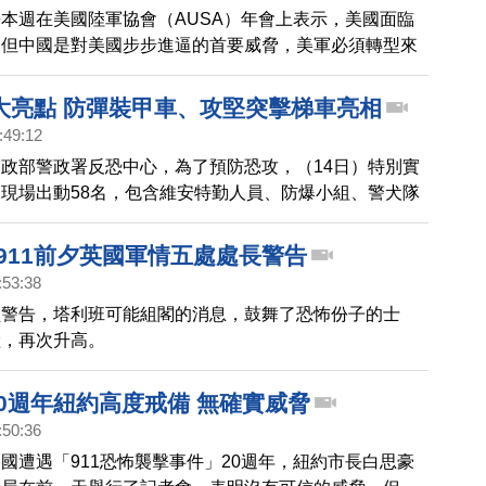
本週在美國陸軍協會（AUSA）年會上表示，美國面臨
，但中國是對美國步步進逼的首要威脅，美軍必須轉型來
戰。
大亮點 防彈裝甲車、攻堅突擊梯車亮相
:49:12
政部警政署反恐中心，為了預防恐攻，（14日）特別實
現場出動58名，包含維安特勤人員、防爆小組、警犬隊
外現場還有一大亮點，最新引進的防彈裝甲車以及攻堅突
一同加入演出，這兩部車能讓特勤可以在最快時間內，壓
911前夕英國軍情五處處長警告
練相當逼真。
:53:38
員警告，塔利班可能組閣的消息，鼓舞了恐怖份子的士
險，再次升高。
20週年紐約高度戒備 無確實威脅
:50:36
國遭遇「911恐怖襲擊事件」20週年，紐約市長白思豪