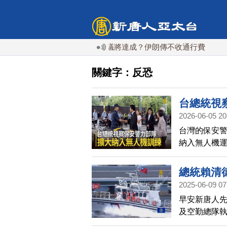
霍爾木茲海峽協議將達成？伊朗傳不收通行費
配合漢光
關鍵字：反恐
台總統視
2026-06-05 20
台灣的保安
納入無人機
中華民國總
盼持續擴編
總統賴清
2025-06-09 07
早安新唐人先
及空勤總隊執
德親臨視導