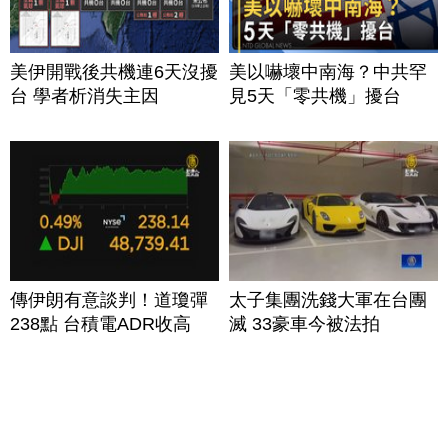
美伊開戰後共機連6天沒擾
美以嚇壞中南海？中共罕
台 學者析消失主因
見5天「零共機」擾台
傳伊朗有意談判！道瓊彈
太子集團洗錢大軍在台團
238點 台積電ADR收高
滅 33豪車今被法拍