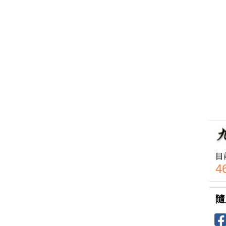
目
4
隨