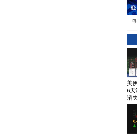
每
美
6天
消