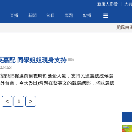
新唐人影音
|
大
直播
新聞
節目
專題
點播
颱風白海豚
英嘉配 同學姐姐現身支持
:08:53
希望能把握選前倒數時刻匯聚人氣，支持民進黨總統候選
外台商，今天(5日)齊聚在蔡英文的競選總部，將競選總
不通包括，蔡英文的三姐與大學同學都特地返台力挺蔡英
<
1
>