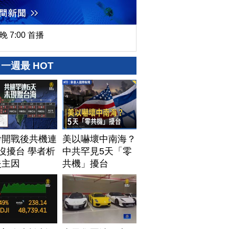
晚 7:00 首播
一週最 HOT
伊開戰後共機連
美以嚇壞中南海？
沒擾台 學者析
中共罕見5天「零
失主因
共機」擾台