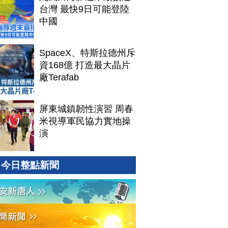
台灣 最快9日可能登陸
中國
SpaceX、特斯拉德州斥
資168億 打造最大晶片
廠Terafab
屏東城鎮韌性演習 周春
米視導軍民協力實地操
演
今日整點新聞