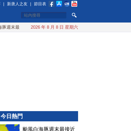
賽
|
新唐人之友
|
節目表
週末最接近台灣 最快9日可能登陸中國
2026 年 8 月 8 日 星期六
台灣漢光首結合城鎮演習
今日熱門
颱風白海豚週末最接近