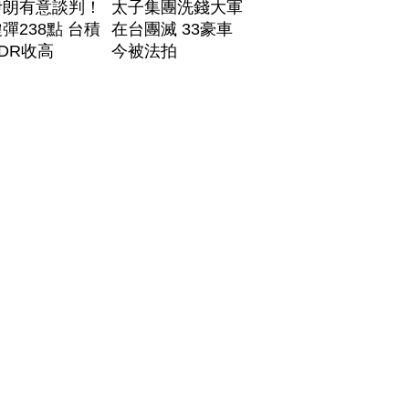
伊朗有意談判！
太子集團洗錢大軍
彈238點 台積
在台團滅 33豪車
DR收高
今被法拍