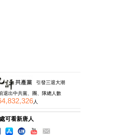
引發三退大潮
前退出中共黨、團、隊總人數
64,832,326
人
處可看新唐人