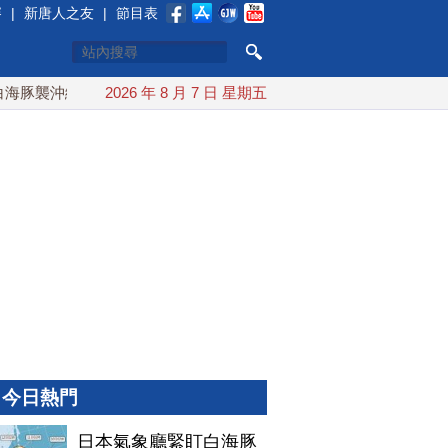
賽
|
新唐人之友
|
節目表
豚襲沖繩 週末最近台灣 10日登陸浙江
2026 年 8 月 7 日 星期五
川普預透露美伊談判進
今日熱門
日本氣象廳緊盯白海豚