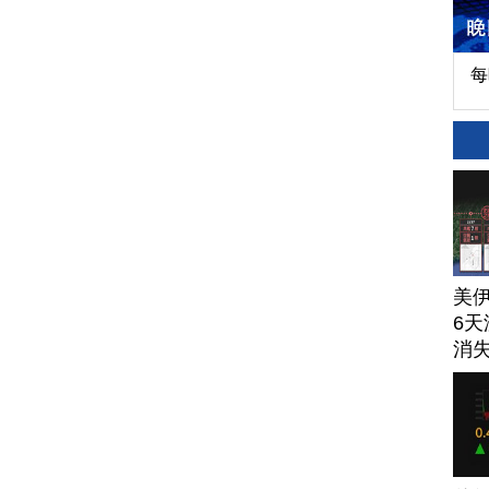
每
美
6天
消