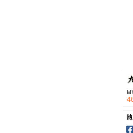
目
4
隨