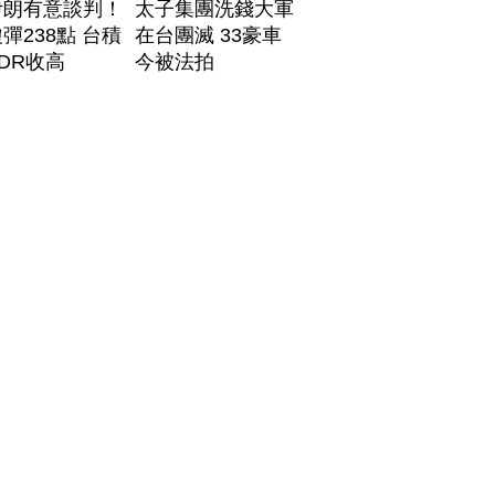
伊朗有意談判！
太子集團洗錢大軍
彈238點 台積
在台團滅 33豪車
DR收高
今被法拍