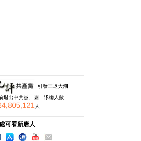
引發三退大潮
前退出中共黨、團、隊總人數
64,805,121
人
處可看新唐人