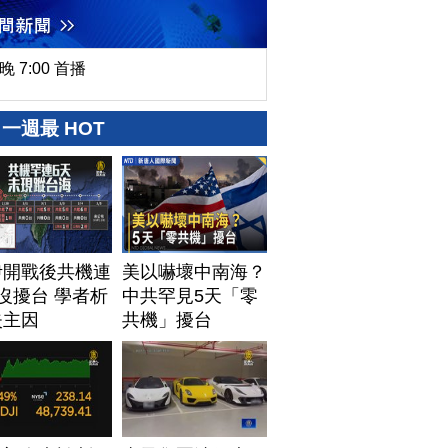
晚 7:00 首播
一週最 HOT
伊開戰後共機連
美以嚇壞中南海？
沒擾台 學者析
中共罕見5天「零
失主因
共機」擾台