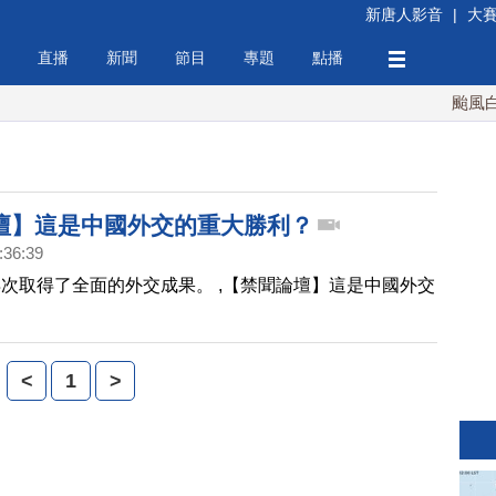
新唐人影音
|
大
直播
新聞
節目
專題
點播
颱風白海
壇】這是中國外交的重大勝利？
:36:39
次取得了全面的外交成果。 ,【禁聞論壇】這是中國外交
？
<
1
>