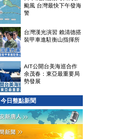
颱風 台灣最快下午發海
警
台灣漢光演習 賴清德搭
裝甲車進駐衡山指揮所
AIT公開台美海巡合作
余茂春：東亞最重要局
勢發展
今日整點新聞