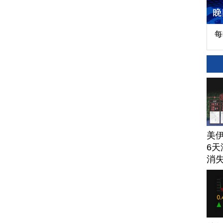
每
美
6天
消