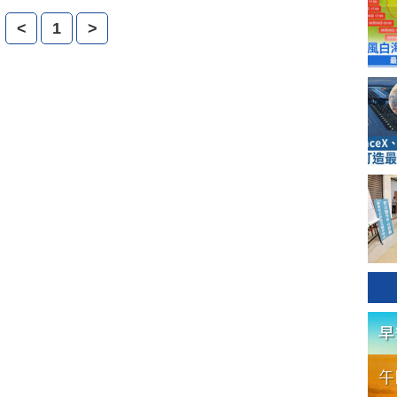
<
1
>