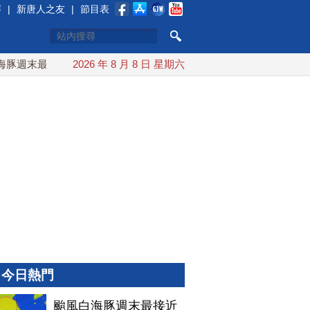
賽
|
新唐人之友
|
節目表
週末最接近台灣 最快9日可能登陸中國
2026 年 8 月 8 日 星期六
台灣漢光首結合城鎮演習
今日熱門
颱風白海豚週末最接近