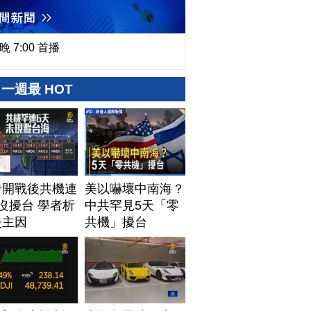
晚 7:00 首播
一週最 HOT
伊開戰後共機連
美以嚇壞中南海？
沒擾台 學者析
中共罕見5天「零
失主因
共機」擾台