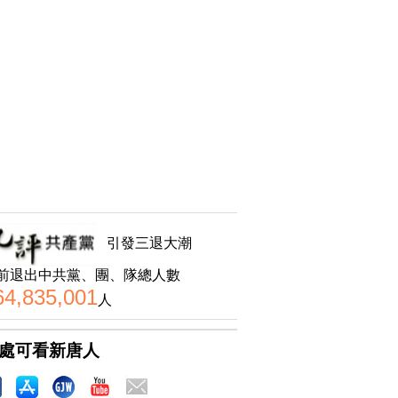
引發三退大潮
前退出中共黨、團、隊總人數
64,835,001
人
處可看新唐人