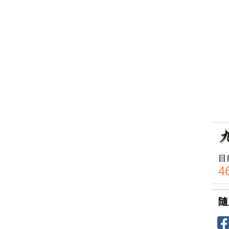
目
4
隨