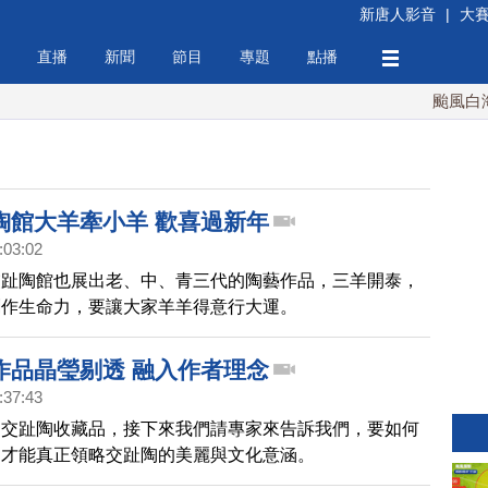
新唐人影音
|
大
直播
新聞
節目
專題
點播
颱風白海豚
陶館大羊牽小羊 歡喜過新年
:03:02
交趾陶館也展出老、中、青三代的陶藝作品，三羊開泰，
創作生命力，要讓大家羊羊得意行大運。
作品晶瑩剔透 融入作者理念
:37:43
的交趾陶收藏品，接下來我們請專家來告訴我們，要如何
，才能真正領略交趾陶的美麗與文化意涵。