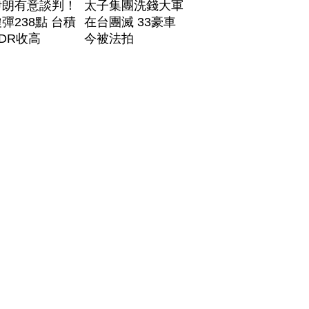
伊朗有意談判！
太子集團洗錢大軍
彈238點 台積
在台團滅 33豪車
DR收高
今被法拍