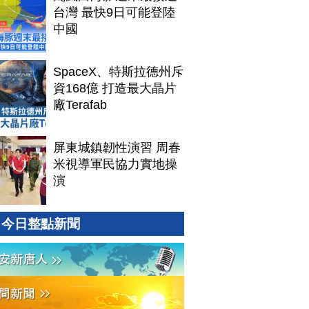
台灣 最快9日可能登陸
中國
SpaceX、特斯拉德州斥
資168億 打造最大晶片
廠Terafab
屏東城鎮韌性演習 周春
米視導軍民協力實地操
演
今日整點新聞