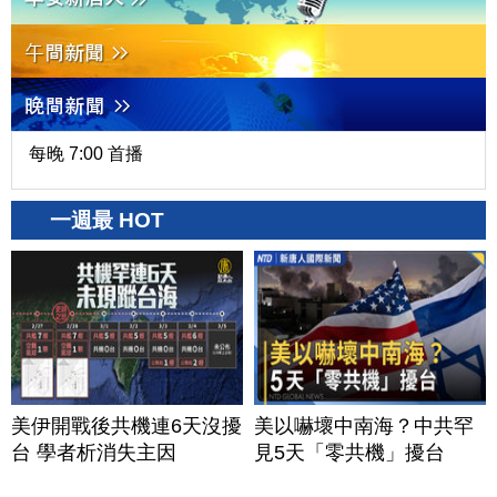
每晚 7:00 首播
一週最 HOT
美伊開戰後共機連6天沒擾
美以嚇壞中南海？中共罕
台 學者析消失主因
見5天「零共機」擾台