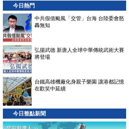
今日熱門
中共假借颱風「交管」台海 台陸委會怒
轟無知
弘揚武德 新唐人全球中華傳統武術大賽
將登場
台鐵高雄機廠化身親子樂園 讓港都記憶
在歡笑中延續
今日整點新聞