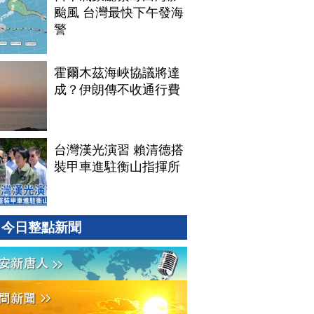
颱風 台灣最快下午發海
警
霍爾木茲海峽協議將達
成？伊朗傳不收通行費
台灣漢光演習 賴清德搭
裝甲車進駐衡山指揮所
今日整點新聞