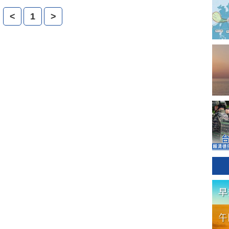
引來黨報的批判，民眾疑惑，是不是黨報黨刊的發行遭遇
<
1
>
麼解讀，我們的深入報導。