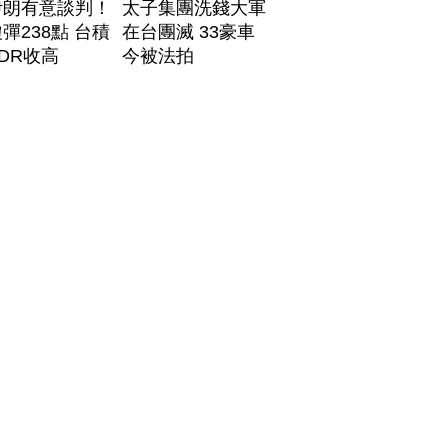
伊朗有意談判！
太子集團洗錢大軍
彈238點 台積
在台團滅 33豪車
DR收高
今被法拍