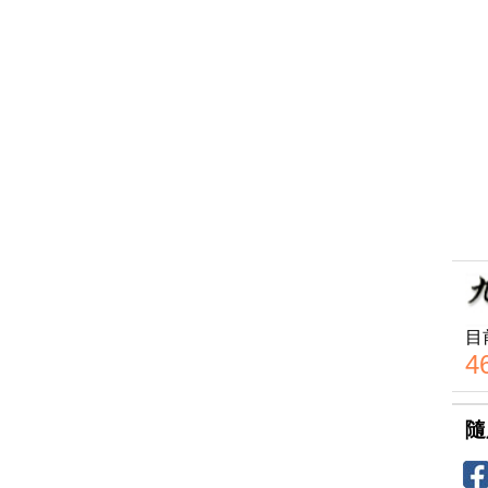
目
4
隨