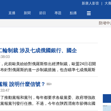
新唐人影音
|
大
直播
新聞
節目
專題
點播
防堵中共！
二輪制裁 涉及七成俄國銀行、國企
:38:03
，此前歐美紛紛對俄羅斯祭出經濟制裁，歐盟24日召開
公布針對俄羅斯的進一步制裁措施，包含瞄準七成俄羅斯
企業，並祭出飛機、半導體等關鍵技術以及煉油原料出口
黨報 說明什麼信號？
:33:47
為了推動黨報和黨刊，每年都要求各級黨委、政府增強政
成黨報黨刊發行任務。不過，今年在陝西渭南市卻傳出國
通公司」通知下屬各單位，一律不再訂閱黨報黨刊。「聯