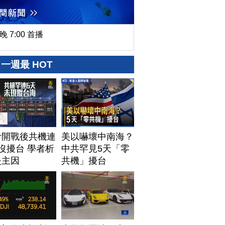
晚 7:00 首播
一週最 HOT
伊開戰後共機連
美以嚇壞中南海？
沒擾台 學者析
中共罕見5天「零
失主因
共機」擾台