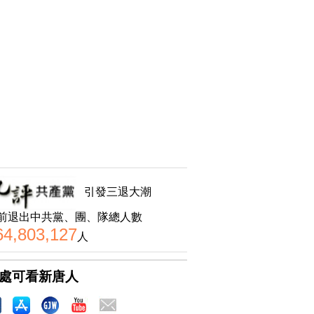
引發三退大潮
前退出中共黨、團、隊總人數
64,803,127
人
處可看新唐人