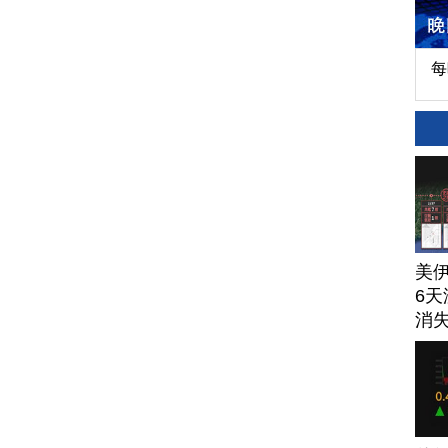
每
美
6天
消