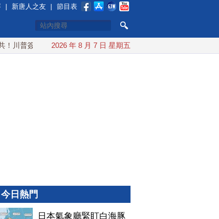
賽
|
新唐人之友
|
節目表
川普簽行政令 對多晶矽課15%關稅
2026 年 8 月 7 日 星期五
日本氣象廳緊盯白海豚颱風
今日熱門
日本氣象廳緊盯白海豚