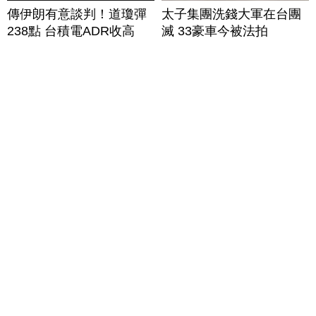
傳伊朗有意談判！道瓊彈
太子集團洗錢大軍在台團
238點 台積電ADR收高
滅 33豪車今被法拍