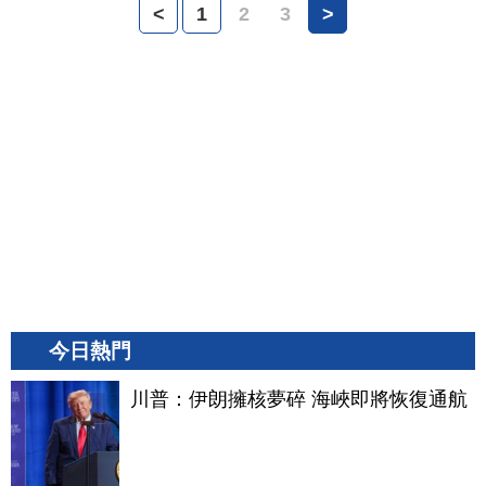
<
1
2
3
>
今日熱門
川普：伊朗擁核夢碎 海峽即將恢復通航