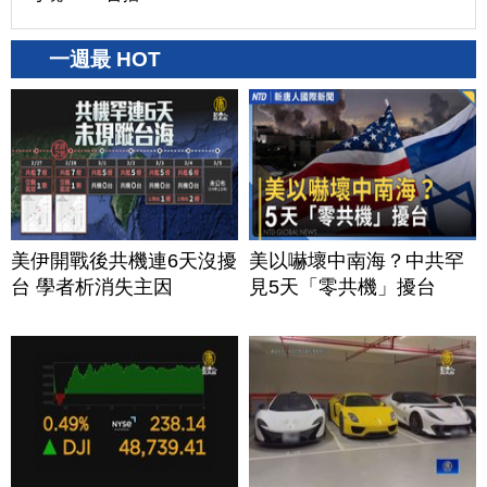
一週最 HOT
美伊開戰後共機連6天沒擾
美以嚇壞中南海？中共罕
台 學者析消失主因
見5天「零共機」擾台