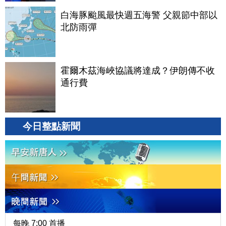
白海豚颱風最快週五海警 父親節中部以
北防雨彈
霍爾木茲海峽協議將達成？伊朗傳不收
通行費
今日整點新聞
每晚 7:00 首播