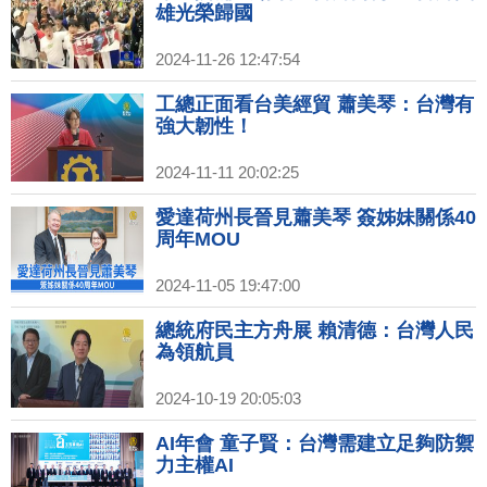
雄光榮歸國
2024-11-26 12:47:54
工總正面看台美經貿 蕭美琴：台灣有
強大韌性！
2024-11-11 20:02:25
愛達荷州長晉見蕭美琴 簽姊妹關係40
周年MOU
2024-11-05 19:47:00
總統府民主方舟展 賴清德：台灣人民
為領航員
2024-10-19 20:05:03
AI年會 童子賢：台灣需建立足夠防禦
力主權AI