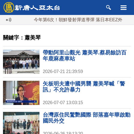
今年第6次！朝鮮發射彈道導彈 落日本EEZ外
紅海
關鍵字：蕭美琴
帶動阿里山觀光 蕭美琴.蔡易餘訪百
年鹿麻產車站
2026-07-21 21:39:59
矢板明夫遭中國男襲 蕭美琴喊「警
訊」不允許暴力
2026-07-07 13:03:15
台灣原住民驚艷國際 部落嘉年華啟動
國民外交
2026-06-26 18:13:20