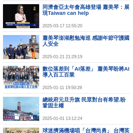
同濟會亞太年會高雄登場 蕭美琴：展
現Taiwan can help
2025-03-17 12:55:20
蕭美琴澎湖慰勉海巡 感謝年節守護國
人安全
2025-01-21 21:29:19
數位落差到「AI落差」 蕭美琴盼將AI
導入百工百業
2025-01-11 19:50:28
總統府元旦升旗 民眾對台有希望.盼
鞏固主權
2025-01-01 13:12:24
球迷擠滿機場唱「台灣尚勇」 台灣英