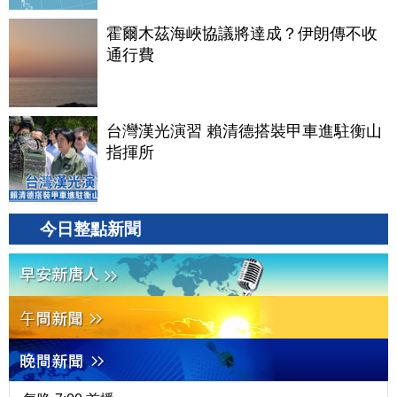
霍爾木茲海峽協議將達成？伊朗傳不收
通行費
台灣漢光演習 賴清德搭裝甲車進駐衡山
指揮所
今日整點新聞