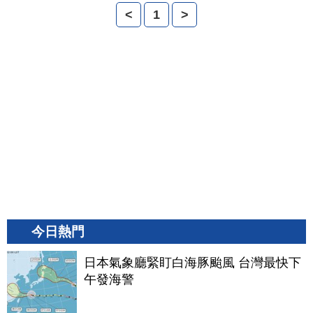
<
1
>
今日熱門
日本氣象廳緊盯白海豚颱風 台灣最快下
午發海警