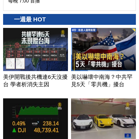
每晚 7:00 首播
一週最 HOT
美伊開戰後共機連6天沒擾
美以嚇壞中南海？中共罕
台 學者析消失主因
見5天「零共機」擾台