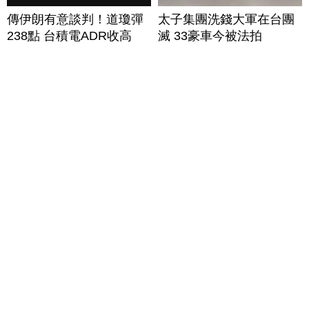
傳伊朗有意談判！道瓊彈
太子集團洗錢大軍在台團
238點 台積電ADR收高
滅 33豪車今被法拍