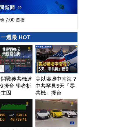
晚 7:00 首播
一週最 HOT
伊開戰後共機連
美以嚇壞中南海？
沒擾台 學者析
中共罕見5天「零
失主因
共機」擾台