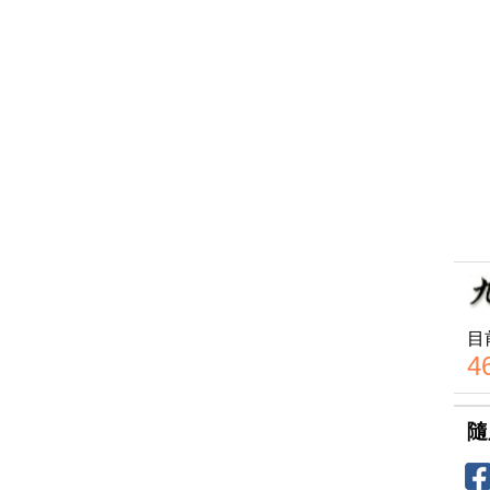
目
4
隨