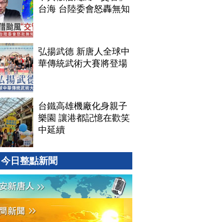
台海 台陸委會怒轟無知
弘揚武德 新唐人全球中
華傳統武術大賽將登場
台鐵高雄機廠化身親子
樂園 讓港都記憶在歡笑
中延續
今日整點新聞