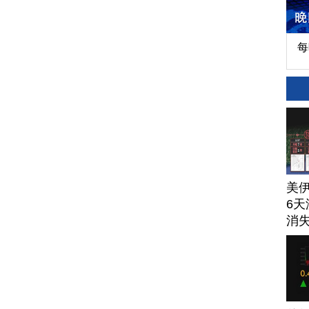
每
美
6天
消