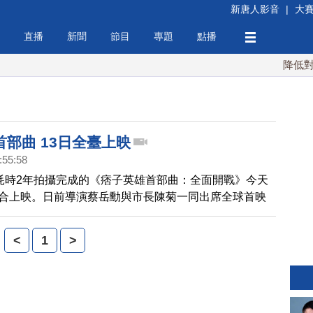
新唐人影音
|
大
直播
新聞
節目
專題
點播
降低對中稀
部曲 13日全臺上映
:55:58
，耗時2年拍攝完成的《痞子英雄首部曲：全面開戰》今天
臺聯合上映。日前導演蔡岳勳與市長陳菊一同出席全球首映
開出亮眼票房，更推展高雄成為影視之都。
<
1
>