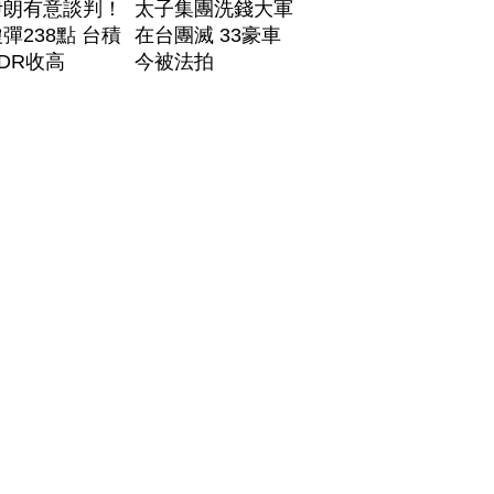
伊朗有意談判！
太子集團洗錢大軍
彈238點 台積
在台團滅 33豪車
DR收高
今被法拍