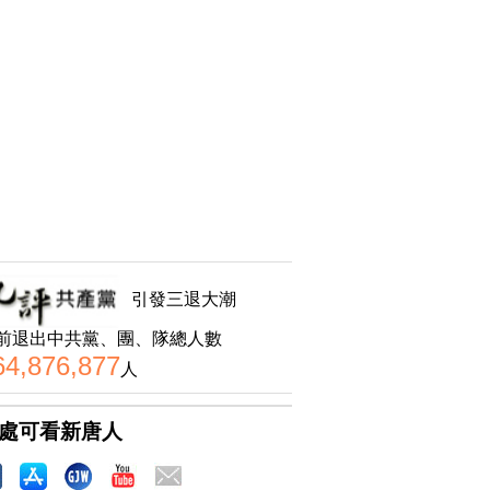
引發三退大潮
前退出中共黨、團、隊總人數
64,876,877
人
處可看新唐人