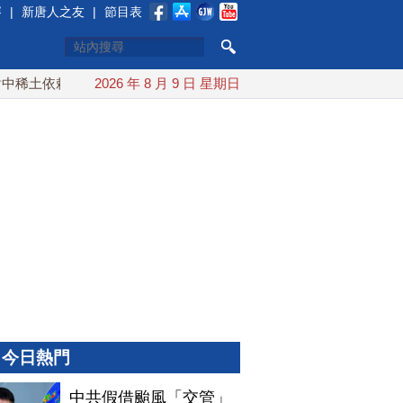
賽
|
新唐人之友
|
節目表
土依賴 川普宣布礦業投資20億美元
2026 年 8 月 9 日 星期日
中東局勢動盪 土耳其沙
今日熱門
中共假借颱風「交管」