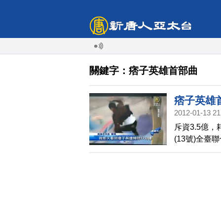
關鍵字：痞子英雄首部曲
痞子英雄首
2012-01-13 21
斥資3.5億
(13號)全
會，希望能