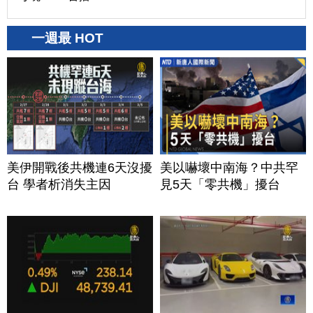
一週最 HOT
美伊開戰後共機連6天沒擾
美以嚇壞中南海？中共罕
台 學者析消失主因
見5天「零共機」擾台