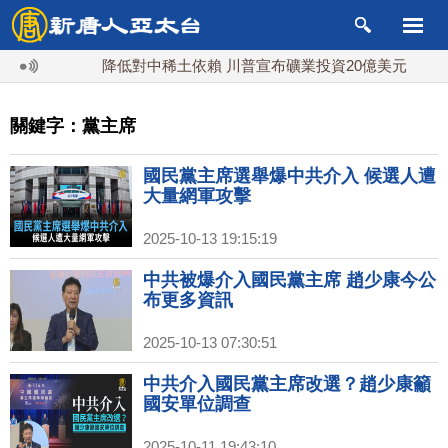
降低對中稀土依賴 川普宣布礦業投資20億美元
中東
關鍵字：黨主席
國民黨主席選舉爆中共介入 候選人遭
大量網軍攻擊
2025-10-13 19:15:19
中共被爆介入國民黨主席 趙少康今公
布更多資訊
2025-10-13 07:30:51
中共介入國民黨主席改選？趙少康籲
國安單位調查
2025-10-11 19:43:10