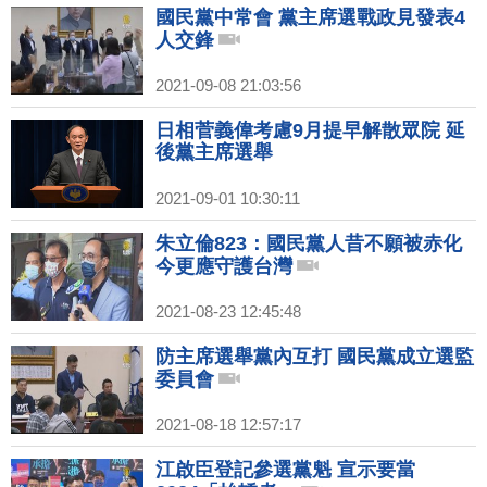
國民黨中常會 黨主席選戰政見發表4
人交鋒
2021-09-08 21:03:56
日相菅義偉考慮9月提早解散眾院 延
後黨主席選舉
2021-09-01 10:30:11
朱立倫823：國民黨人昔不願被赤化
今更應守護台灣
2021-08-23 12:45:48
防主席選舉黨內互打 國民黨成立選監
委員會
2021-08-18 12:57:17
江啟臣登記參選黨魁 宣示要當