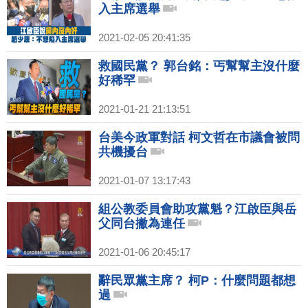
入主席選舉
2021-02-05 20:41:35
救國民黨？ 郭台銘：丐幫幫主沒什麼
好稀罕
2021-01-21 21:13:51
台美今政軍對話 柯文哲在市議會被問
共機擾台
2021-01-07 13:17:43
組公教委員會助攻黨魁？江啟臣與岳
父同台撇為連任
2021-01-06 20:45:17
辭民眾黨主席？ 柯P：什麼問題都想
過