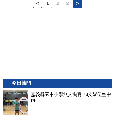
<
1
2
3
>
今日熱門
嘉義縣國中小學無人機賽 73支隊伍空中
PK