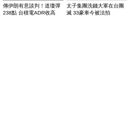
傳伊朗有意談判！道瓊彈
太子集團洗錢大軍在台團
238點 台積電ADR收高
滅 33豪車今被法拍