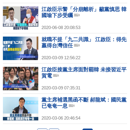
江啟臣示警「分崩離析」籲黨慎思 韓
國瑜下步受矚
2020-06-08 20:08:53
就職不提「九二共識」 江啟臣：得先
贏得台灣信任
2020-03-09 12:56:22
江啟臣接黨主席面對罷韓 未接習近平
賀電
2020-03-09 07:35:31
黨主席補選黑函不斷 郝龍斌：國民黨
已奄奄一息
2020-03-06 20:46:54