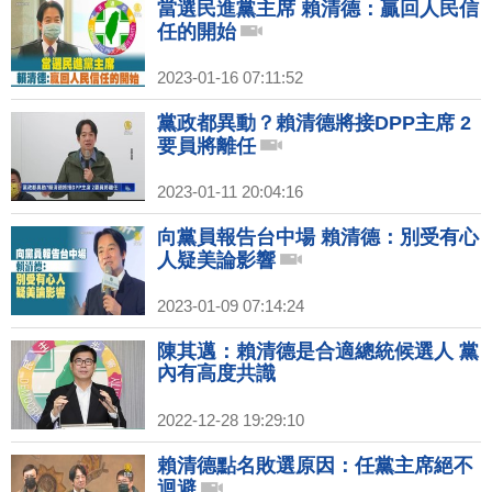
當選民進黨主席 賴清德：贏回人民信
任的開始
2023-01-16 07:11:52
黨政都異動？賴清德將接DPP主席 2
要員將離任
2023-01-11 20:04:16
向黨員報告台中場 賴清德：別受有心
人疑美論影響
2023-01-09 07:14:24
陳其邁：賴清德是合適總統候選人 黨
內有高度共識
2022-12-28 19:29:10
賴清德點名敗選原因：任黨主席絕不
迴避