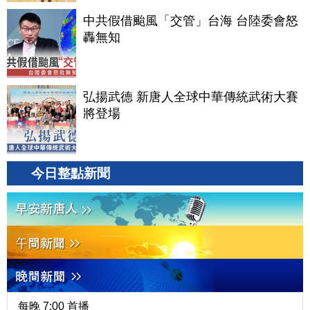
中共假借颱風「交管」台海 台陸委會怒
轟無知
弘揚武德 新唐人全球中華傳統武術大賽
將登場
今日整點新聞
每晚 7:00 首播