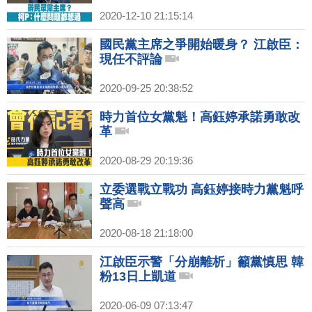
2020-12-10 21:15:14
國民黨主席之爭開始暖身？ 江啟臣：
現任不評論
2020-09-25 20:38:52
時力首位女黨魁！高鈺婷承諾勇敢改
革
2020-08-29 20:19:36
立委選戰立戰功 高鈺婷接時力黨魁呼
聲高
2020-08-18 21:18:00
江啟臣示警「分崩離析」籲黨慎思 韓
粉13日上凱道
2020-06-09 07:13:47