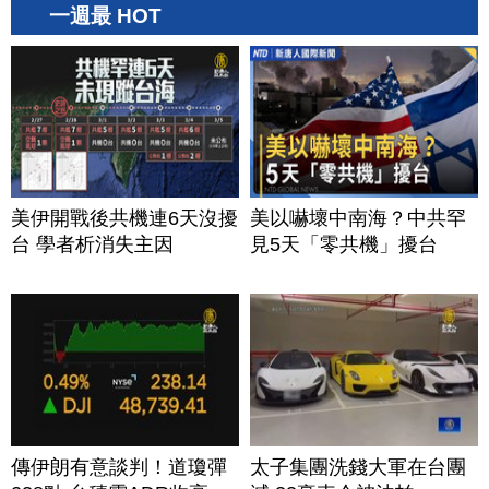
一週最 HOT
美伊開戰後共機連6天沒擾
美以嚇壞中南海？中共罕
台 學者析消失主因
見5天「零共機」擾台
傳伊朗有意談判！道瓊彈
太子集團洗錢大軍在台團