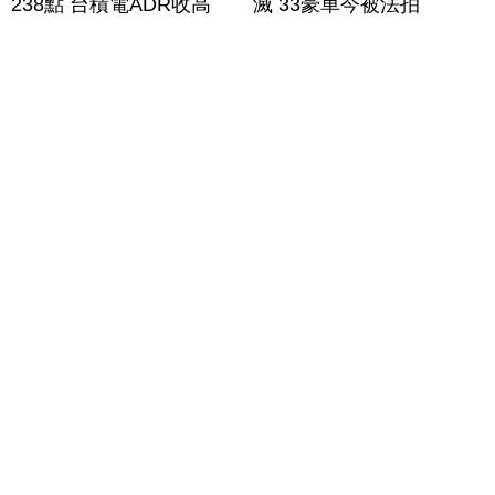
238點 台積電ADR收高
滅 33豪車今被法拍