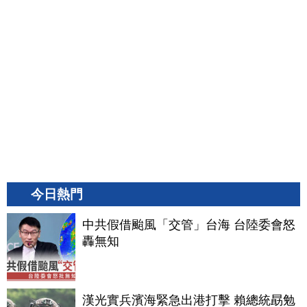
今日熱門
中共假借颱風「交管」台海 台陸委會怒
轟無知
漢光實兵濱海緊急出港打擊 賴總統勗勉