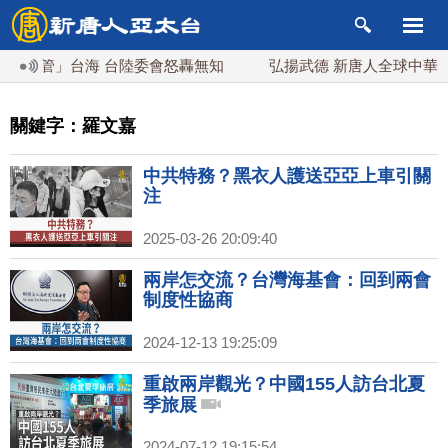
管」台海 台陸委會怒轟無知
弘揚武德 新唐人全球中華傳統武
關鍵字：羅文嘉
中共特務？黑衣人護送亞亞上車引關
注
2025-03-26 20:09:40
兩岸怎交流？台灣海基會：回到兩會
制度性協商
2024-12-13 19:25:09
重啟兩岸觀光？中國155人訪台北夏
季旅展
2024-07-12 19:15:54