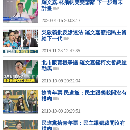
羅文嘉.林飛帆雙雙請辭 下一步還未
計畫
2020-01-15 20:08:17
吳敦義批反滲透法 羅文嘉籲把民主留
給下一代
2019-11-28 12:47:35
北市販賣機爭議 羅文嘉籲柯文哲懸崖
勒馬
2019-10-09 20:32:04
搶青年票 民進黨：民主跟獨裁間沒有
模糊
2019-10-09 20:29:51
民進黨搶青年票：民主跟獨裁間沒有
模糊