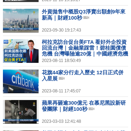
外資拋售中概股Q3淨賣出額創9年來
新高｜財經100秒
2023-09-30 19:17:43
柯拉克訪台促台美FTA 看好外企投資
回流台灣｜金融業踩雷！碧桂園償債
危機 台灣曝險逾20億｜中國經濟危機
重重 拜登：成定時炸彈危及世界
2023-08-11 18:50:49
花旗44家分行走入歷史 12日正式併
入星展
2023-08-11 17:45:07
蘋果再砸逾300億元 在慕尼黑設新研
發團隊｜財經100秒
2023-03-03 12:41:48