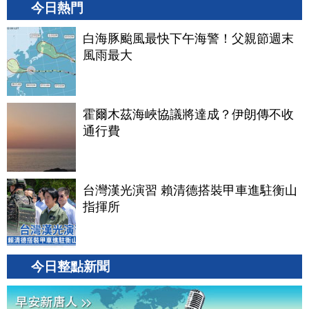
今日熱門
白海豚颱風最快下午海警！父親節週末
風雨最大
霍爾木茲海峽協議將達成？伊朗傳不收
通行費
台灣漢光演習 賴清德搭裝甲車進駐衡山
指揮所
今日整點新聞