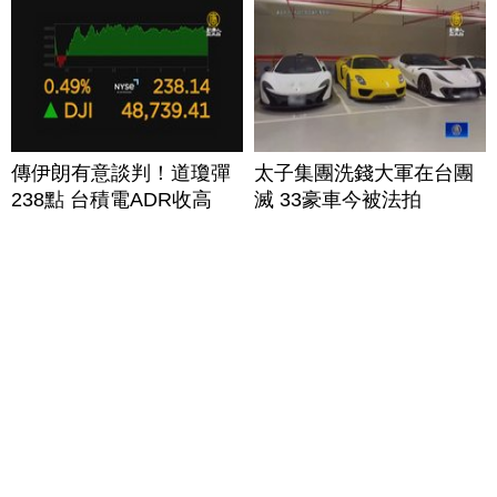
傳伊朗有意談判！道瓊彈
太子集團洗錢大軍在台團
238點 台積電ADR收高
滅 33豪車今被法拍