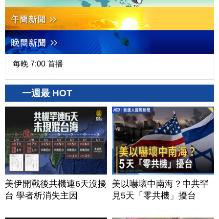
每晚 7:00 首播
一週最 HOT
美伊開戰後共機連6天沒擾
美以嚇壞中南海？中共罕
台 學者析消失主因
見5天「零共機」擾台