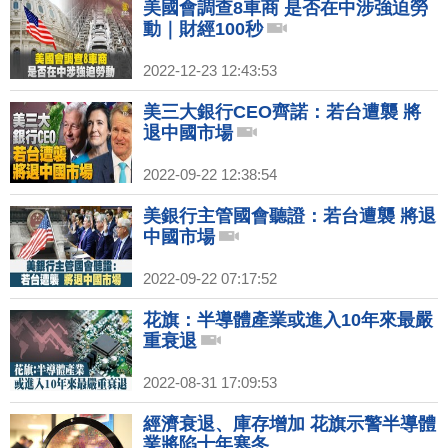
美國會調查8車商 是否在中涉強迫勞
動｜財經100秒
2022-12-23 12:43:53
美三大銀行CEO齊諾：若台遭襲 將
退中國市場
2022-09-22 12:38:54
美銀行主管國會聽證：若台遭襲 將退
中國市場
2022-09-22 07:17:52
花旗：半導體產業或進入10年來最嚴
重衰退
2022-08-31 17:09:53
經濟衰退、庫存增加 花旗示警半導體
業將陷十年寒冬