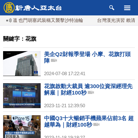
溫 也門胡塞武裝稱又襲擊沙特油輪
台灣漢光演習 賴清德搭裝
關鍵字：花旗
美企Q2財報季登場 小摩、花旗打頭
陣
2024-07-08 17:22:41
花旗啟動大裁員 逾300位資深經理先
解雇｜財經100秒
2023-11-21 12:39:50
中國Q3十大暢銷手機蘋果佔前3名 超
越華為｜財經100秒
2023-11-18 19:18:27