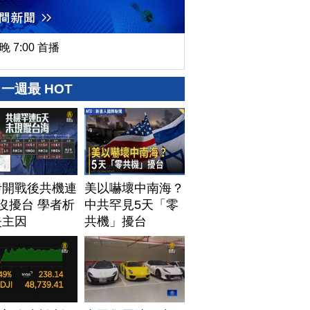
晚 7:00 首播
一週最 HOT
伊開戰後共機連
美以嚇壞中南海？
沒擾台 學者析
中共罕見5天「零
失主因
共機」擾台