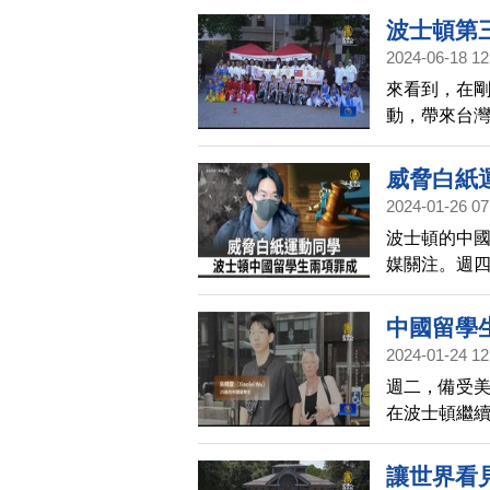
大巨蛋，一
波士頓第
2024-06-18 12
來看到，在
動，帶來台
威脅白紙
2024-01-26 07
波士頓的中
媒關注。週
罪」和「跨州
他判刑。
中國留學
2024-01-24 12
週二，備受
在波士頓繼續
讓世界看