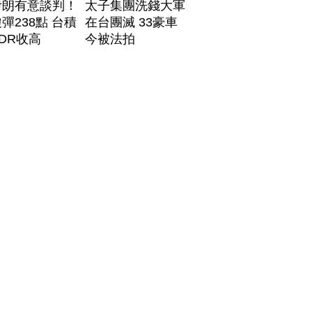
伊朗有意談判！
太子集團洗錢大軍
彈238點 台積
在台團滅 33豪車
DR收高
今被法拍