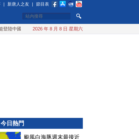
賽
|
新唐人之友
|
節目表
國
台灣漢光首結合城鎮演習 AIT連續發文讚「韌性台灣」
2026 年 8 月 8 日 星期六
今日熱門
颱風白海豚週末最接近