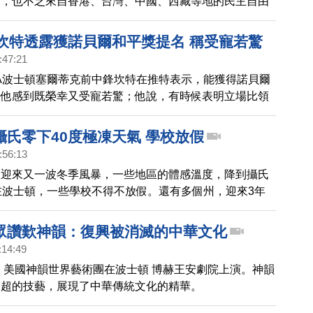
中，也不乏來自香港、台灣、中國、西藏等地的民主自由
星坎特透露獲諾貝爾和平獎提名 稱受寵若驚
:47:21
A波士頓塞爾蒂克前中鋒坎特在推特表示，能獲得諾貝爾
，他感到既榮幸又受寵若驚；他說，有時候表明立場比領
資更重要。
攝氏零下40度極凍天氣 學校放假
:56:13
區迎來又一波冬季風暴，一些地區的體感溫度，降到攝氏
在波士頓，一些學校不得不放假。還有多個州，迎來3年
，超過1500萬人，受到影響。
眾讚歎神韻：復興被消滅的中華文化
:14:49
晚，美國神韻世界藝術團在波士頓 博赫王安劇院上演。神韻
高超的技藝，展現了中華傳統文化的精華。