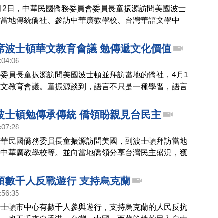
4月2日，中華民國僑務委員會委員長童振源訪問美國波士
訪當地傳統僑社、參訪中華廣教學校、台灣華語文學中
月1日出席當地華文教育會議，2日還接受了當地的華文
席波士頓華文教育會議 勉傳遞文化價值
:04:06
委員長童振源訪問美國波士頓並拜訪當地的僑社，4月1
華文教育會議。童振源談到，語言不只是一種學習，語言
家的文化並傳遞價值，他也勉勵所有僑校擔負起傳遞中華
重任。
波士頓勉傳承傳統 僑領盼親見台民主
:07:28
中華民國僑務委員長童振源訪問美國，到波士頓拜訪當地
觀中華廣教學校等。並向當地僑領分享台灣民主盛況，獲
支持。
頓數千人反戰遊行 支持烏克蘭
:56:35
波士頓市中心有數千人參與遊行，支持烏克蘭的人民反抗