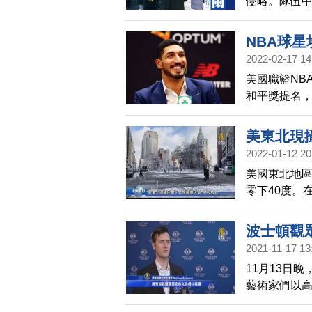
侵略。隊伍
支持者。
NBA球
2022-02-17 14
美國職籃NB
和平獎提名
到下一份薪
美東北現
2022-01-12 20
美國東北地
零下40度。
以來最冷空氣
波士頓觀
2021-11-17 13
11月13日
藝術家們以