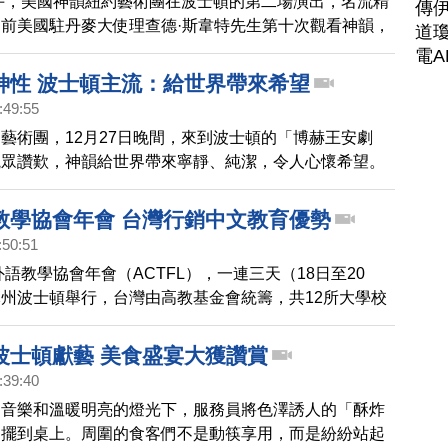
下午，美國神韻紐約藝術團在波士頓的第二場演出，名流精
傳
前美國駐丹麥大使理查德·斯韋特先生第十次觀看神韻，
道瓊
地說，演出給處於末世的人類，帶來希望。
電A
神性 波士頓主流：給世界帶來希望
:49:55
藝術團，12月27日晚間，來到波士頓的「博赫王安劇
觀眾讚歎，神韻給世界帶來寧靜、純潔，令人心懷希望。
教學協會年會 台灣行銷中文教育優勢
:50:51
外語教學協會年會（ACTFL），一連三天（18日至20
州波士頓舉行，台灣由高教基金會統籌，共12所大學校
相關機構、28位代表參加，向國際行銷台灣華語文教學
。
波士頓獻藝 美食盛宴大獲讚賞
:39:40
的音樂和溫暖明亮的燈光下，服務員將色澤誘人的「酥炸
」擺到桌上。周圍的食客們不是動筷享用，而是紛紛站起