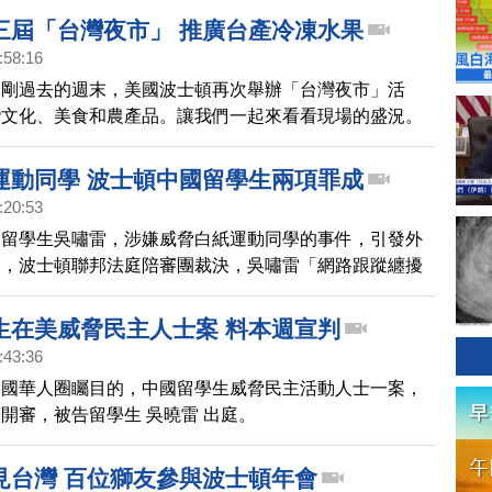
起慶祝中華民國國慶。
三屆「台灣夜市」 推廣台產冷凍水果
:58:16
剛剛過去的週末，美國波士頓再次舉辦「台灣夜市」活
灣文化、美食和農產品。讓我們一起來看看現場的盛況。
運動同學 波士頓中國留學生兩項罪成
:20:53
國留學生吳嘯雷，涉嫌威脅白紙運動同學的事件，引發外
四，波士頓聯邦法庭陪審團裁決，吳嘯雷「網路跟蹤纏擾
傳播威脅信息」，兩項罪名成立。法官定於4月24日對
生在美威脅民主人士案 料本週宣判
:43:36
美國華人圈矚目的，中國留學生威脅民主活動人士一案，
開審，被告留學生 吳曉雷 出庭。
見台灣 百位獅友參與波士頓年會