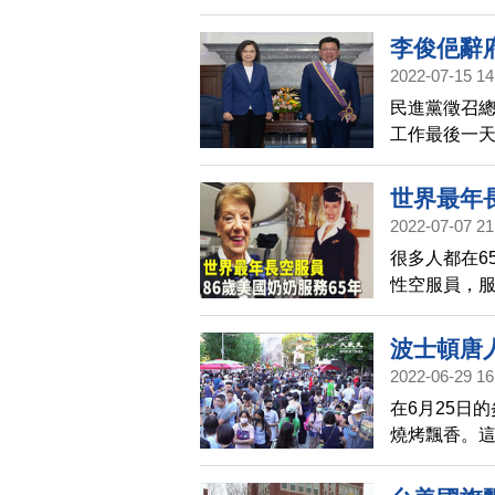
來用手機拍照
展晚宴。
李俊俋辭
2022-07-15 14
民進黨徵召
工作最後一
出；李俊俋
世界最年長
2022-07-07 21
很多人都在6
性空服員，服
最年長的現
波士頓唐
2022-06-29 16
在6月25日
燒烤飄香。
與。