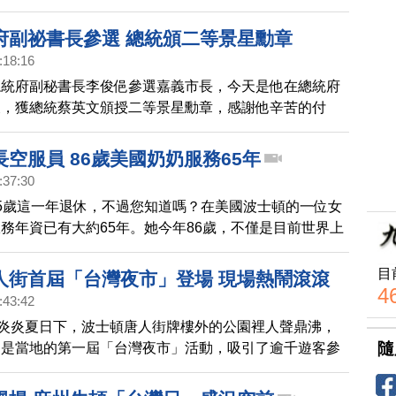
。這是上週五昆士（Quincy）龍鳳酒樓舉行的台灣美食
府副祕書長參選 總統頒二等景星勳章
:18:16
總統府副秘書長李俊俋參選嘉義市長，今天是他在總統府
天，獲總統蔡英文頒授二等景星勳章，感謝他辛苦的付
也表示，會帶著一向專業赤忱的心，努力下一個任務。
空服員 86歲美國奶奶服務65年
:37:30
5歲這一年退休，不過您知道嗎？在美國波士頓的一位女
務年資已有大約65年。她今年86歲，不僅是目前世界上
任空服員，也是擁有最長服務年資的空服員。
目
人街首屆「台灣夜市」登場 現場熱鬧滾滾
4
:43:42
的炎炎夏日下，波士頓唐人街牌樓外的公園裡人聲鼎沸，
隨
這是當地的第一屆「台灣夜市」活動，吸引了逾千遊客參