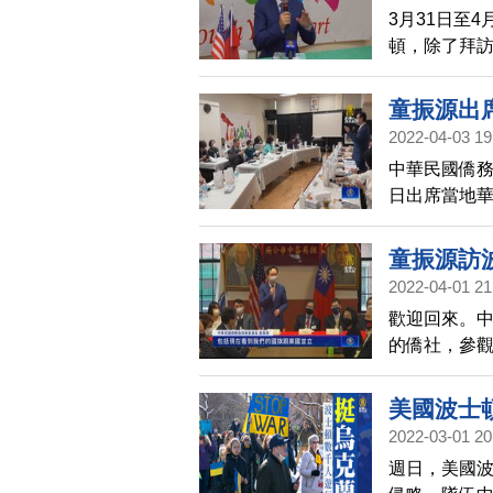
3月31日至
頓，除了拜
心，隨後於4
媒體專訪。
童振源出
2022-04-03 19
中華民國僑務
日出席當地
蘊含一個國
文化價值的
童振源訪
2022-04-01 21
歡迎回來。
的僑社，參
得僑領讚賞
美國波士
2022-03-01 20
週日，美國