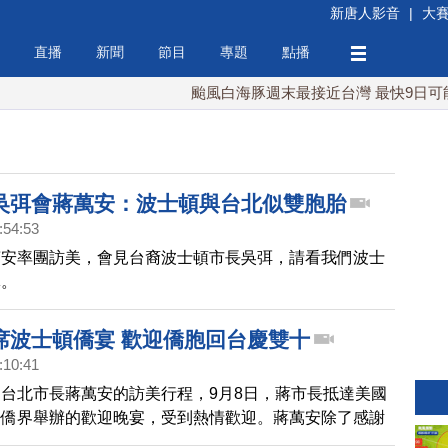
新唐人影音
|
大
直播
新聞
節目
專題
點播
颱風白海豚週末最接近台灣 最快9日可能登陸中
吳弭會蔣萬安：波士頓與台北似雙胞胎
:54:53
萬安率團訪美，會見台裔波士頓市長吳弭，請看我們波士
導。
席波士頓僑宴 歡迎僑胞回台慶雙十
:10:41
台北市長蔣萬安的訪美行程，9月8日，蔣市長抵達美國
加僑界舉辦的歡迎晚宴，受到熱情歡迎。蔣萬安除了感謝
鄉，回饋台灣」，也期待台灣僑胞今年10月能夠到台北