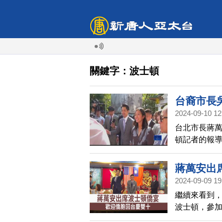
關鍵字：波士頓
台裔市長
2024-09-10 12
台北市長蔣
頓記者的報
蔣萬安出
2024-09-09 19
繼續來看到，
波士頓，參
僑胞「貢獻故