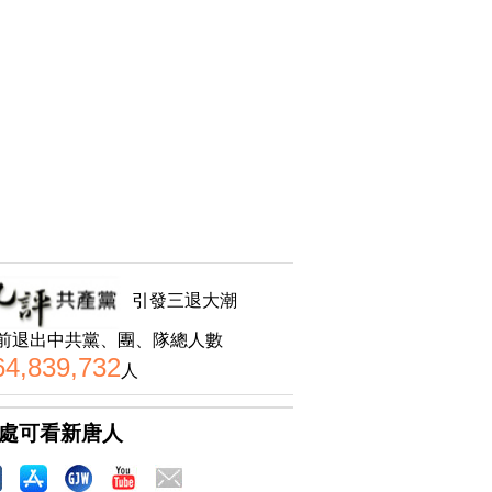
引發三退大潮
前退出中共黨、團、隊總人數
64,839,732
人
處可看新唐人