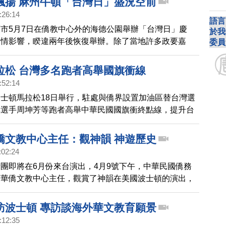
飄揚 麻州牛頓「台灣日」盛況空前
:26:14
語言
市5月7日在僑教中心外的海德公園舉辦「台灣日」慶
於我
疫情影響，睽違兩年後恢復舉辦。除了當地許多政要嘉
委員
代表，還吸引很多來自各族裔的遊客前來共襄盛舉。
拉松 台灣多名跑者高舉國旗衝線
:52:14
士頓馬拉松18日舉行，駐處與僑界設置加油區替台灣選
障選手周坤芳等跑者高舉中華民國國旗衝終點線，提升台
體的能見度。
僑文教中心主任：觀神韻 神遊歷史
:02:24
團即將在6月份來台演出，4月9號下午，中華民國僑務
頓華僑文教中心主任，觀賞了神韻在美國波士頓的演出，
韻弘揚中華正統文化，觀看演出，讓他彷彿神遊在歷史典
。
訪波士頓 專訪談海外華文教育願景
:12:35