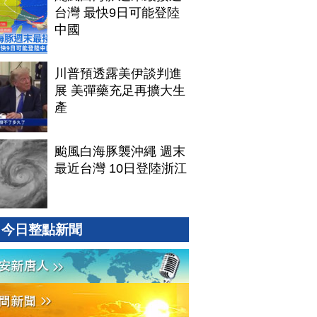
台灣 最快9日可能登陸
中國
川普預透露美伊談判進
展 美彈藥充足再擴大生
產
颱風白海豚襲沖繩 週末
最近台灣 10日登陸浙江
今日整點新聞