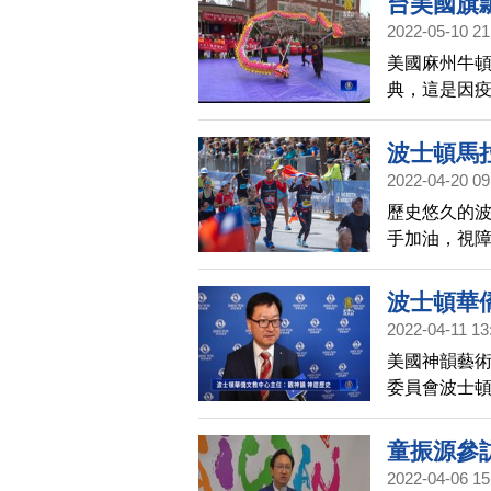
台美國旗
2022-05-10 21
美國麻州牛頓
典，這是因
賓、各僑社
波士頓馬
2022-04-20 09
歷史悠久的波
手加油，視
灣在國際媒
波士頓華
2022-04-11 13
美國神韻藝術
委員會波士
他讚揚，神
故的場景中
童振源參
2022-04-06 15