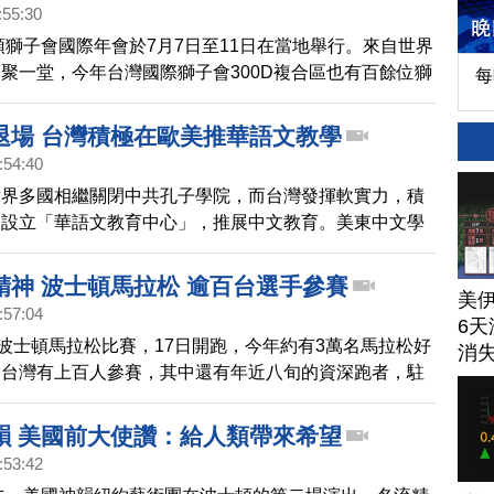
:55:30
士頓獅子會國際年會於7月7日至11日在當地舉行。來自世界
聚一堂，今年台灣國際獅子會300D複合區也有百餘位獅
每
來參與此盛會。
退場 台灣積極在歐美推華語文教學
:54:40
世界多國相繼關閉中共孔子學院，而台灣發揮軟實力，積
國設立「華語文教育中心」，推展中文教育。美東中文學
7、28日兩天，在波士頓舉辦50周年年會，一共有超過50
，以及600多位師生參加。
精神 波士頓馬拉松 逾百台選手參賽
美
:57:04
6天
屆波士頓馬拉松比賽，17日開跑，今年約有3萬名馬拉松好
消
，台灣有上百人參賽，其中還有年近八旬的資深跑者，駐
處長孫儉元及當地僑胞代表也出席，為選手加油打氣。
韻 美國前大使讚：給人類帶來希望
:53:42