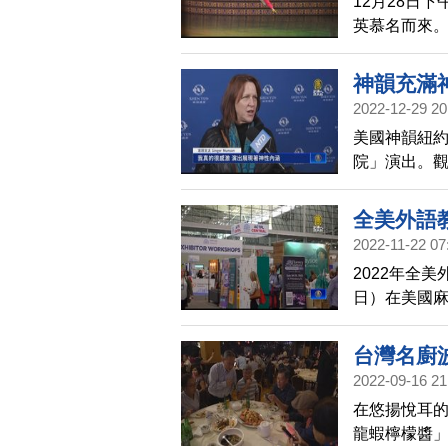
12月28日
英慕名而來。
他有感而發
神韻充滿
2022-12-29 20
美國神韻紐約
院」演出。
全美外語
2022-11-22 07
2022年全美
日）在美國麻
院華語中心及
的品牌優勢
台灣名廚
2022-09-16 21
在悠揚悅耳
龍蝦檸檬醬