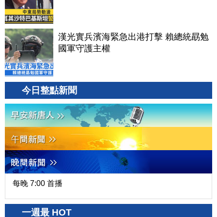
漢光實兵濱海緊急出港打擊 賴總統勗勉
國軍守護主權
今日整點新聞
每晚 7:00 首播
一週最 HOT