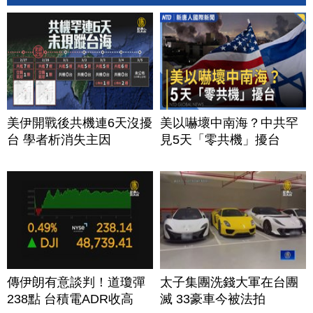
美伊開戰後共機連6天沒擾
美以嚇壞中南海？中共罕
台 學者析消失主因
見5天「零共機」擾台
傳伊朗有意談判！道瓊彈
太子集團洗錢大軍在台團
238點 台積電ADR收高
滅 33豪車今被法拍