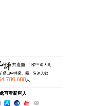
引發三退大潮
前退出中共黨、團、隊總人數
64,780,688
人
處可看新唐人