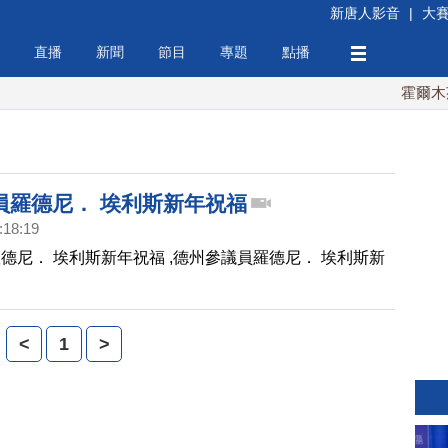
新唐人影音
|
大
直播
新聞
節目
專題
點播
霍爾木茲
員羅德尼． 埃利斯新年祝福
:18:19
德尼． 埃利斯新年祝福 ,德州參議員羅德尼． 埃利斯新
<
1
>