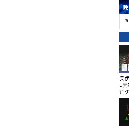
每
美
6天
消