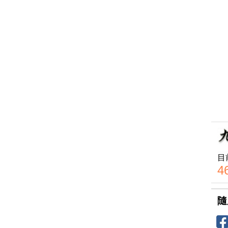
目
4
隨