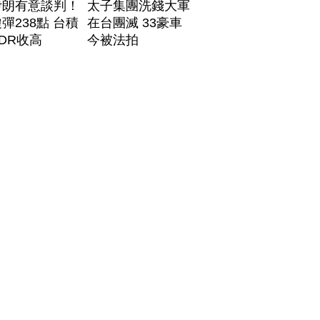
伊朗有意談判！
太子集團洗錢大軍
彈238點 台積
在台團滅 33豪車
DR收高
今被法拍