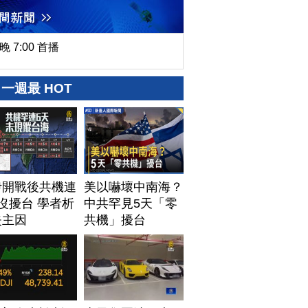
晚 7:00 首播
一週最 HOT
伊開戰後共機連
美以嚇壞中南海？
沒擾台 學者析
中共罕見5天「零
失主因
共機」擾台