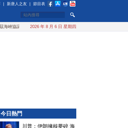
賽
|
新唐人之友
|
節目表
海峽協議將達成？伊朗傳不收通行費
2026 年 8 月 6 日 星期四
配合漢光 總統賴清德親登
今日熱門
川普：伊朗擁核夢碎 海