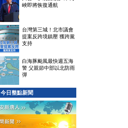
峽即將恢復通航
台灣第三城！北市議會
提案反跨境鎮壓 獲跨黨
支持
白海豚颱風最快週五海
警 父親節中部以北防雨
彈
今日整點新聞