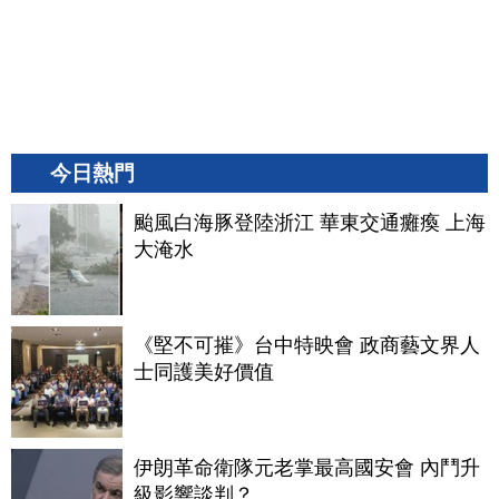
今日熱門
颱風白海豚登陸浙江 華東交通癱瘓 上海
大淹水
《堅不可摧》台中特映會 政商藝文界人
士同護美好價值
伊朗革命衛隊元老掌最高國安會 內鬥升
級影響談判？