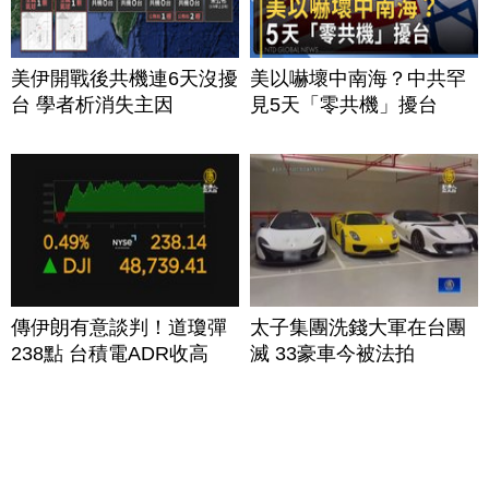
美伊開戰後共機連6天沒擾
美以嚇壞中南海？中共罕
台 學者析消失主因
見5天「零共機」擾台
傳伊朗有意談判！道瓊彈
太子集團洗錢大軍在台團
238點 台積電ADR收高
滅 33豪車今被法拍