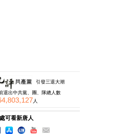
引發三退大潮
前退出中共黨、團、隊總人數
64,803,127
人
處可看新唐人