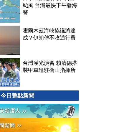
颱風 台灣最快下午發海
警
霍爾木茲海峽協議將達
成？伊朗傳不收通行費
台灣漢光演習 賴清德搭
裝甲車進駐衡山指揮所
今日整點新聞