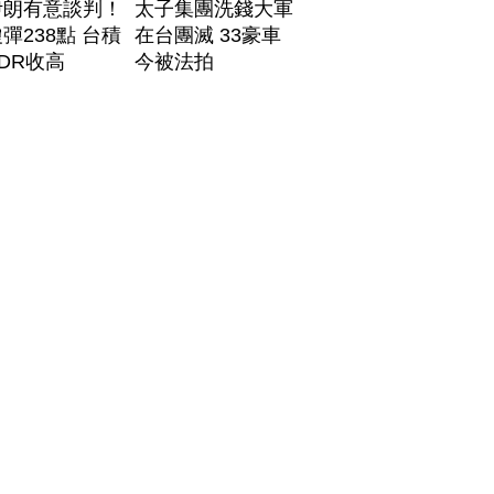
伊朗有意談判！
太子集團洗錢大軍
彈238點 台積
在台團滅 33豪車
DR收高
今被法拍