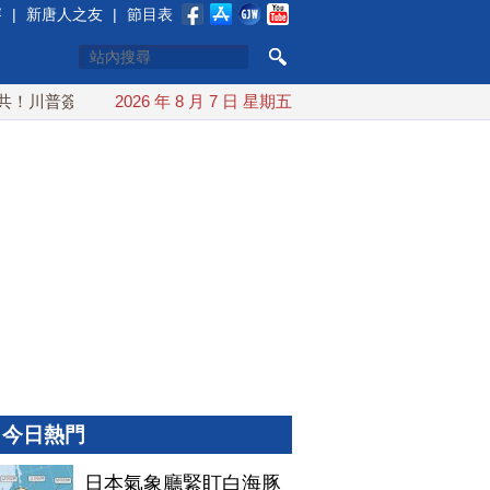
賽
|
新唐人之友
|
節目表
川普簽行政令 對多晶矽課15%關稅
2026 年 8 月 7 日 星期五
日本氣象廳緊盯白海豚颱風
今日熱門
日本氣象廳緊盯白海豚