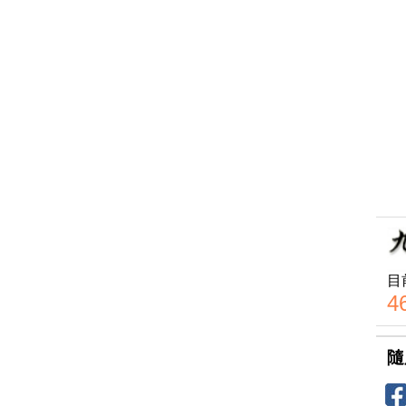
目
4
隨