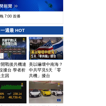
晚 7:00 首播
一週最 HOT
伊開戰後共機連
美以嚇壞中南海？
沒擾台 學者析
中共罕見5天「零
失主因
共機」擾台