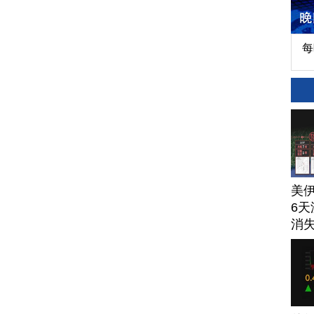
每
美
6天
消