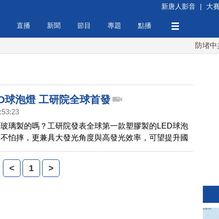
新唐人影音
|
大
直播
新聞
節目
專題
點播
防堵中共！
D球泡燈 工研院全球首發
:53:23
玻璃製的嗎？工研院發表全球第一款塑膠製的LED球泡
用不怕摔，更兼具大發光角度與高發光效率，可望提升國
競爭力。
<
1
>