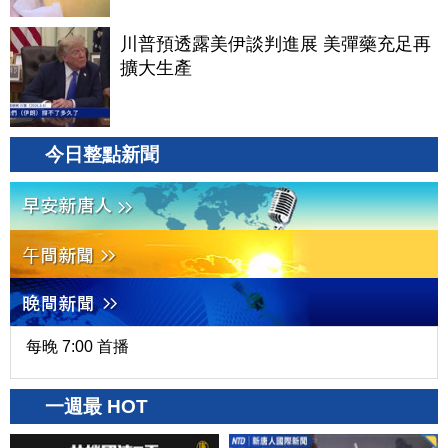
川普預透露美伊談判進展 美彈藥充足再
擴大生產
今日整點新聞
每晚 7:00 首播
一週最 HOT