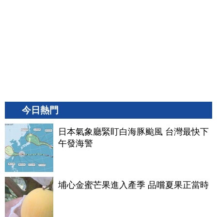
今日熱門
日本氣象廳緊盯白海豚颱風 台灣最快下
午發海警
埔心金蜜芒果進入產季 品嚐夏果正當時