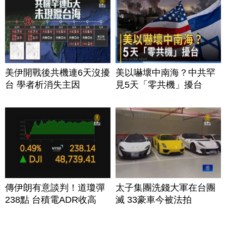
美伊開戰後共機連6天沒擾
美以嚇壞中南海？中共罕
台 學者析消失主因
見5天「零共機」擾台
傳伊朗有意談判！道瓊彈
太子集團洗錢大軍在台團
238點 台積電ADR收高
滅 33豪車今被法拍