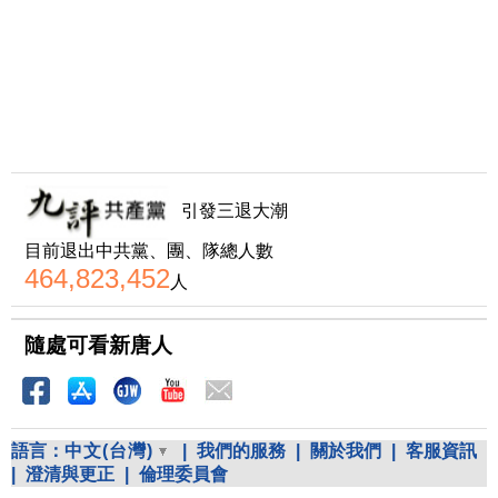
引發三退大潮
目前退出中共黨、團、隊總人數
464,823,452
人
隨處可看新唐人
語言：
中文(台灣)
|
我們的服務
|
關於我們
|
客服資訊
|
澄清與更正
|
倫理委員會