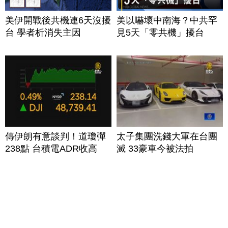
美伊開戰後共機連6天沒擾
美以嚇壞中南海？中共罕
台 學者析消失主因
見5天「零共機」擾台
傳伊朗有意談判！道瓊彈
太子集團洗錢大軍在台團
238點 台積電ADR收高
滅 33豪車今被法拍