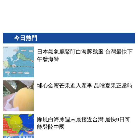
今日熱門
日本氣象廳緊盯白海豚颱風 台灣最快下
午發海警
埔心金蜜芒果進入產季 品嚐夏果正當時
颱風白海豚週末最接近台灣 最快9日可
能登陸中國