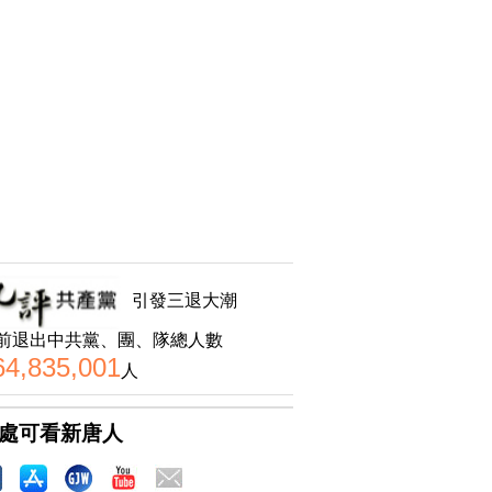
引發三退大潮
前退出中共黨、團、隊總人數
64,835,001
人
處可看新唐人