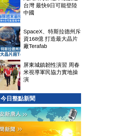
台灣 最快9日可能登陸
中國
SpaceX、特斯拉德州斥
資168億 打造最大晶片
廠Terafab
屏東城鎮韌性演習 周春
米視導軍民協力實地操
演
今日整點新聞