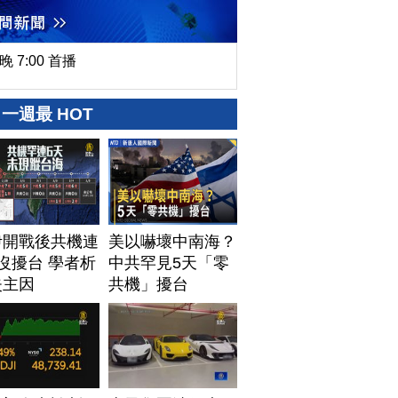
晚 7:00 首播
一週最 HOT
伊開戰後共機連
美以嚇壞中南海？
沒擾台 學者析
中共罕見5天「零
失主因
共機」擾台