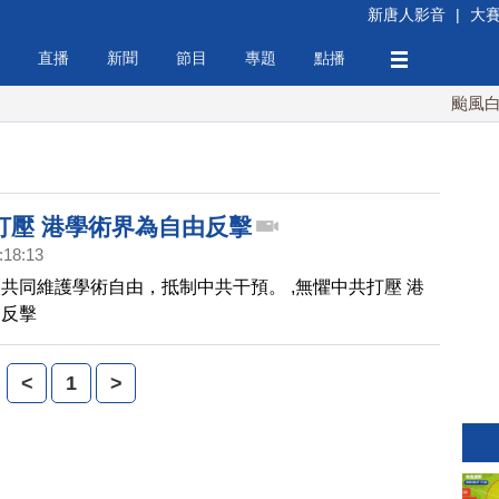
新唐人影音
|
大
直播
新聞
節目
專題
點播
颱風白海
打壓 港學術界為自由反擊
:18:13
共同維護學術自由，抵制中共干預。 ,無懼中共打壓 港
由反擊
<
1
>