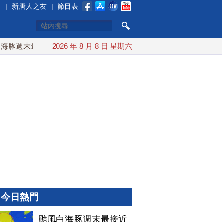
賽
|
新唐人之友
|
節目表
豚週末最接近台灣 最快9日可能登陸中國
2026 年 8 月 8 日 星期六
台灣漢光首結合城鎮演
今日熱門
颱風白海豚週末最接近