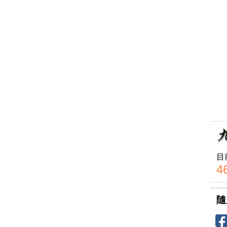
目
4
隨