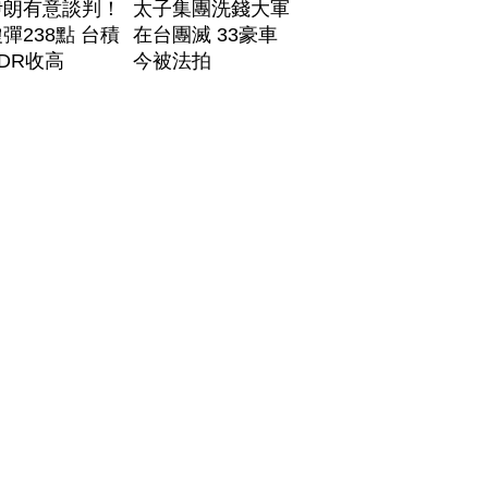
伊朗有意談判！
太子集團洗錢大軍
彈238點 台積
在台團滅 33豪車
DR收高
今被法拍