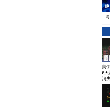
每
美
6天
消