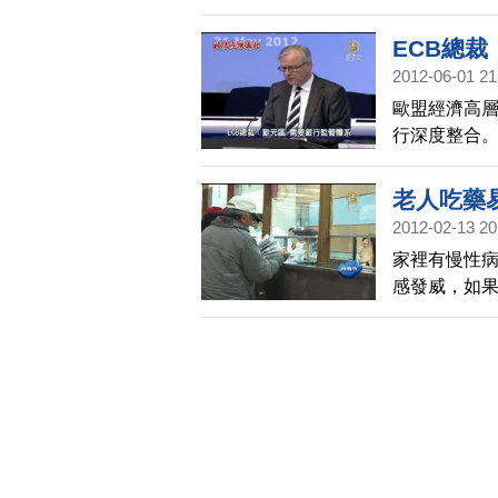
秋，說法「
能幫楊實秋
ECB總
2012-06-01 21
歐盟經濟高
行深度整合
元區國家之
配置是「無
老人吃藥
要的。
2012-02-13 20
家裡有慢性
感發威，如
反應。醫師
的問題危及