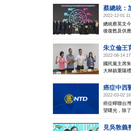
在，不僅國
蔡總統：
參選，讓侯
2022-12-01 11
總統蔡英文今
後復甦及供
整合，持續
朱立倫王
2022-08-14 17
國民黨主席
大林鎮重陽
等事訴諸選
癌症中西
2022-03-02 16
癌症蟬聯台
望曙光，除
契機，尋求
見吳敦義