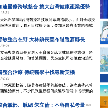
民黨內出現換侯聲音，鴻海創辦人郭台銘也傳出有意獨立
加速醫療跨域整合 擴大台灣健康產業優勢
友宜選情是雪上加霜。
:45:31
天出席第6屆台灣醫療科技展開幕典禮表示，面對全球疫
應鏈快速重組，政府目標很明確，要加速醫療產業跨領域
擴大台灣健康產業優勢，為市場帶來更多商機。
育敏整合在野 大林鎮長宣布退選嘉縣長
:49:08
朱立倫與嘉義縣長參選人王育敏允諾大林鎮長簡志偉，將
禮金被延遲發放、預算遭擱置、民進黨以司法做政治追殺
戰中，簡答應退選嘉義縣長，朱立倫宣布整合成功。
醫整合治療 傳統醫學中找尋新契機
:42:23
灣十大死因榜首，隨著各種醫學的新突破，為病患帶來希
了西醫治療外，不少民眾重新從傳統醫學智慧中找尋新的
中醫治療。
整合黨部、競總 朱立倫：不容自私考量