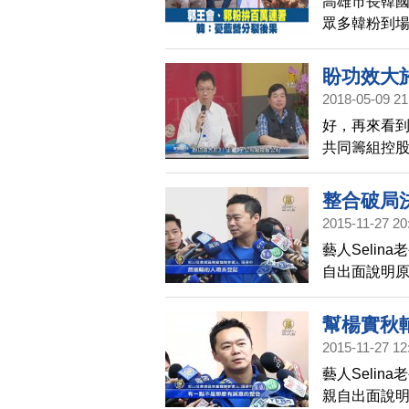
高雄市長韓
眾多韓粉到
有媒體報導
力。韓國瑜
盼功效大
2018-05-09 21
好，再來看到
共同籌組控
整合破局
2015-11-27 20
藝人Seli
自出面說明
說法「變來
幫楊實秋輔
2015-11-27 12
藝人Seli
親自出面說