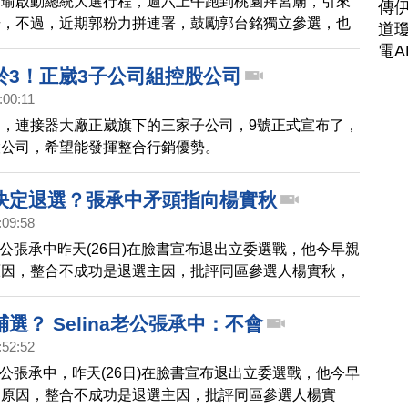
國瑜啟動總統大選行程，週六上午跑到桃園拜宮廟，引來
傳
場，不過，近期郭粉力拼連署，鼓勵郭台銘獨立參選，也
道瓊
指出，郭台銘已經與王金平會面，外界關注將組成第三勢
電A
說他樂見郭王會面，但也特別強調，藍軍團結的重要性。
於3！正崴3子公司組控股公司
:00:11
，連接器大廠正崴旗下的三家子公司，9號正式宣布了，
股公司，希望能發揮整合行銷優勢。
決定退選？張承中矛頭指向楊實秋
:09:58
na老公張承中昨天(26日)在臉書宣布退出立委選戰，他今早親
原因，整合不成功是退選主因，批評同區參選人楊實秋，
變去」，沒有誠意整合。
選？ Selina老公張承中：不會
:52:52
na老公張承中，昨天(26日)在臉書宣布退出立委選戰，他今早
明原因，整合不成功是退選主因，批評同區參選人楊實