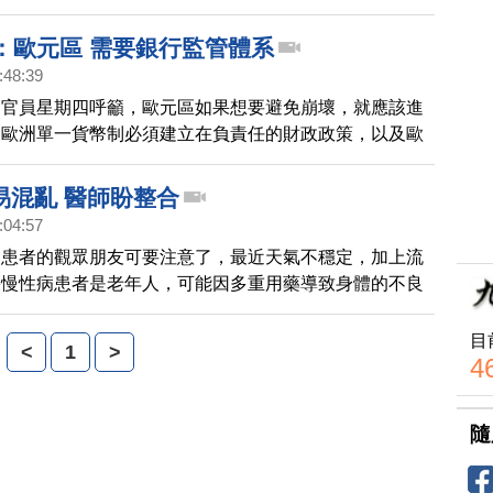
變來變去」，沒有誠意整合，至於媒體詢問，未來有無可
輔選？張承中直言，「不會」
裁：歐元區 需要銀行監管體系
:48:39
層官員星期四呼籲，歐元區如果想要避免崩壞，就應該進
。歐洲單一貨幣制必須建立在負責任的財政政策，以及歐
間的緊密合作之上。歐洲央行行長德拉吉則表示，目前的
法持續下去的」，進一步讓銀行監督權集中管理是非常必
易混亂 醫師盼整合
:04:57
病患者的觀眾朋友可要注意了，最近天氣不穩定，加上流
果慢性病患者是老年人，可能因多重用藥導致身體的不良
建議，可請老年醫學科的醫師協助整合藥物，以免因吃藥
健康。
目
<
1
>
4
隨