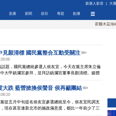
新唐人影音
|
大
直播
新聞
節目
專題
點播
霍爾木茲海峽協
中見顏清標 國民黨整合互動受關注
:39:06
選戰話題，國民黨總統參選人侯友宜，今天在黨主席朱立倫
台中大甲鎮瀾宮參拜，並拜訪鎮瀾宮董事長顏清標。媒體
是否也要進一步整合台中的泛藍人士。
度大跌 藍營掀換侯聲音 侯再籲團結
:08:20
民黨從五月中旬提名侯友宜參選總統至今，侯友宜民調支
滑，現在甚至連新北市的施政滿意度，都比一年前少了三
市民認為侯友宜應該辭掉市長，全心投入總統選舉。現