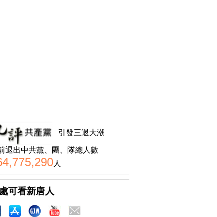
引發三退大潮
前退出中共黨、團、隊總人數
64,775,290
人
處可看新唐人