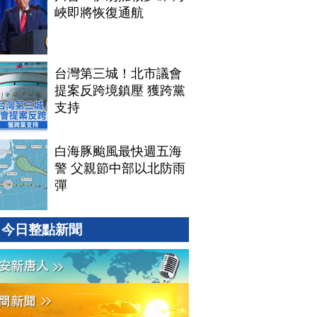
峽即將恢復通航
台灣第三城！北市議會
提案反跨境鎮壓 獲跨黨
支持
白海豚颱風最快週五海
警 父親節中部以北防雨
彈
今日整點新聞