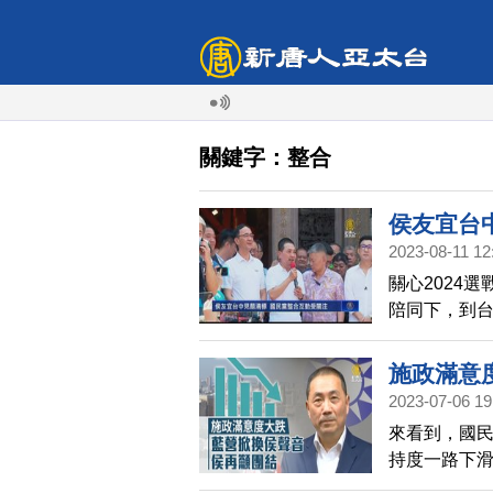
關鍵字：整合
侯友宜台
2023-08-11 12
關心2024
陪同下，到
關注，這次
施政滿意
2023-07-06 19
來看到，國
持度一路下
成七，不少