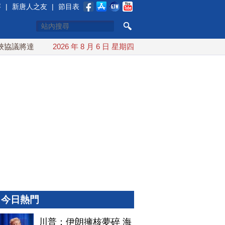
賽
|
新唐人之友
|
節目表
議將達成？伊朗傳不收通行費
2026 年 8 月 6 日 星期四
配合漢光 總統賴清德親登雲豹前
今日熱門
川普：伊朗擁核夢碎 海