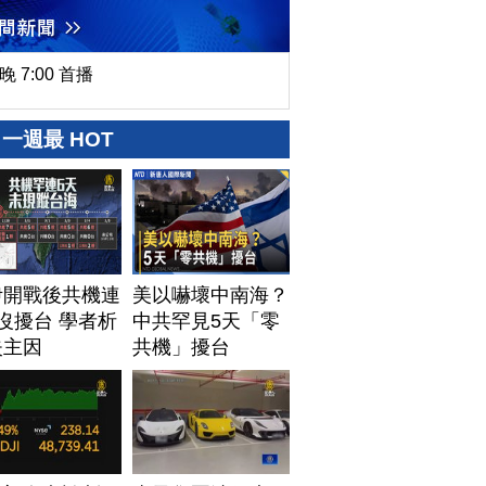
晚 7:00 首播
一週最 HOT
伊開戰後共機連
美以嚇壞中南海？
沒擾台 學者析
中共罕見5天「零
失主因
共機」擾台