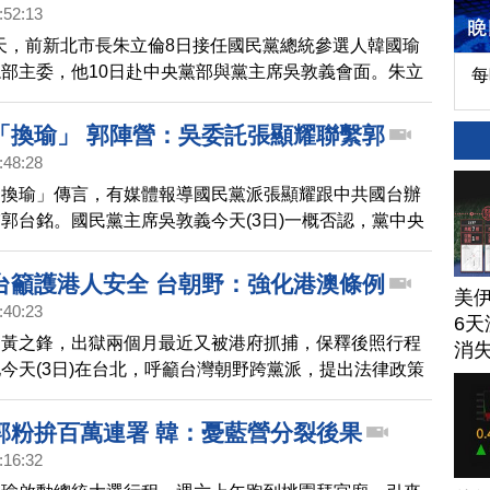
:52:13
32天，前新北市長朱立倫8日接任國民黨總統參選人韓國瑜
部主委，他10日赴中央黨部與黨主席吳敦義會面。朱立
每
訪表示，會中雙方談及幾項整體選戰策略，未來黨部將會
，並結合15個執政縣市長領軍輔選，任何人都絕不能有
「換瑜」 郭陣營：吳委託張顯耀聯繫郭
:48:28
「換瑜」傳言，有媒體報導國民黨派張顯耀跟中共國台辦
郭台銘。國民黨主席吳敦義今天(3日)一概否認，黨中央
媒體。不過，郭台銘幕僚表示，張顯耀確實聯繫「吳郭
國民黨說清楚國台辦的傳言。
台籲護港人安全 台朝野：強化港澳條例
美
:40:23
6天
袖黃之鋒，出獄兩個月最近又被港府抓捕，保釋後照行程
消
今天(3日)在台北，呼籲台灣朝野跨黨派，提出法律政策
人。民進黨與時代力量表示，支持先強化港澳關係條例。
郭粉拚百萬連署 韓：憂藍營分裂後果
:16:32