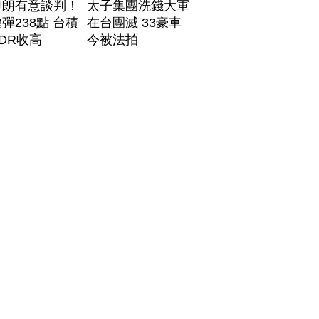
伊朗有意談判！
太子集團洗錢大軍
彈238點 台積
在台團滅 33豪車
DR收高
今被法拍