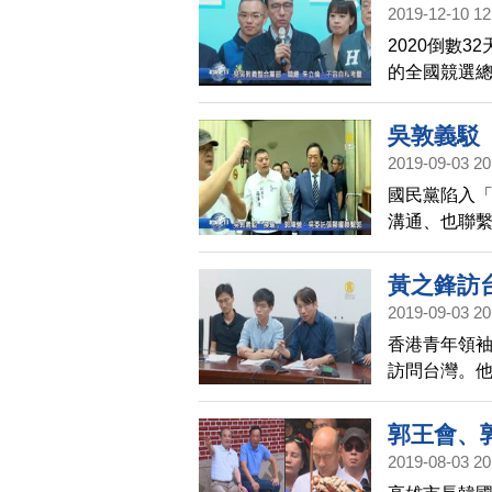
2019-12-10 12
2020倒數
的全國競選總
倫在會後受
跟競總二合一
吳敦義駁
自私考量。
2019-09-03 20
國民黨陷入
溝通、也聯繫
宣布控告該
會」，還要
黃之鋒訪
2019-09-03 20
香港青年領
訪問台灣。他
人道保護港
郭王會、
2019-08-03 20