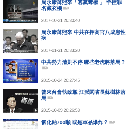
周永康薄熙來「篡黨奪權 」 罕控罪
名藏玄機
2017-10-21 20:30:40
周永康薄熙來 中共在押高官八成患性
病
2017-01-31 20:33:20
中共勢力清剿不停 哪些老虎將落馬？
2015-10-24 20:27:45
曾來台會執政黨 江派閩省長蘇樹林落
馬
2015-10-09 20:26:53
氰化鈉700噸 或是軍品爆炸？