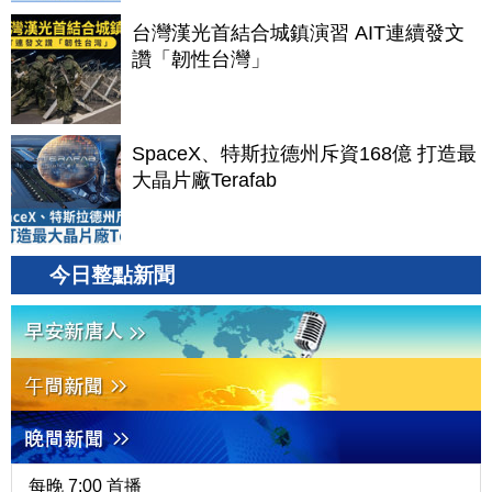
台灣漢光首結合城鎮演習 AIT連續發文
讚「韌性台灣」
SpaceX、特斯拉德州斥資168億 打造最
大晶片廠Terafab
今日整點新聞
每晚 7:00 首播