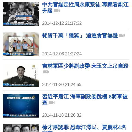
中共官媒定性周永康叛徒 專家看剿江
升級
2014-12-12 21:17:32
耗資千萬「獵狐」 追逃貪官無幾
2014-12-06 21:27:24
吉林軍區少將副政委 宋玉文上吊自殺
2014-11-20 21:24:59
習近平肅江 海軍副政委跳樓 8將軍被
查
2014-11-18 21:26:32
徐才厚認罪 恐牽江澤民、賈慶林4名