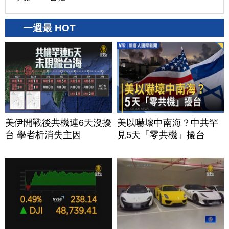
一週最 HOT
美伊開戰後共機連6天沒擾
美以嚇壞中南海？中共罕
台 學者析消失主因
見5天「零共機」擾台