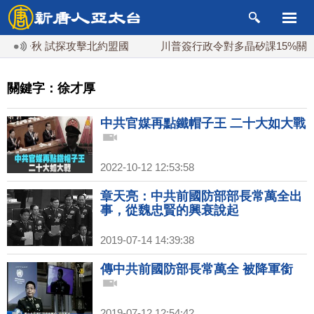
秋 試探攻擊北約盟國
川普簽行政令對多晶矽課15%關稅 防堵
關鍵字：徐才厚
中共官媒再點鐵帽子王 二十大如大戰
2022-10-12 12:53:58
章天亮：中共前國防部部長常萬全出
事，從魏忠賢的興衰說起
2019-07-14 14:39:38
傳中共前國防部長常萬全 被降軍銜
2019-07-12 12:54:42