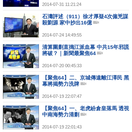
2014-07-31 11:21:24
石濤評述（911）徐才厚疑4次僱兇謀
殺劉源 家中抄出16億
2014-07-24 14:49:55
清算圍剿直搗江派血幕 中共15年邪謊
將破？｜新聞最聚焦64
2014-07-20 00:45:33
【聚焦64】二、京城傳遠離江澤民 黑
幕將揭勢力洗牌
2014-07-19 22:07:47
【聚焦64】一、老虎紛倉皇落馬 透視
中南海勢力清剿
2014-07-19 22:01:43