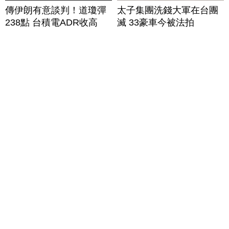
傳伊朗有意談判！道瓊彈
太子集團洗錢大軍在台團
238點 台積電ADR收高
滅 33豪車今被法拍