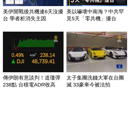
美伊開戰後共機連6天沒擾
美以嚇壞中南海？中共罕
台 學者析消失主因
見5天「零共機」擾台
傳伊朗有意談判！道瓊彈
太子集團洗錢大軍在台團
238點 台積電ADR收高
滅 33豪車今被法拍