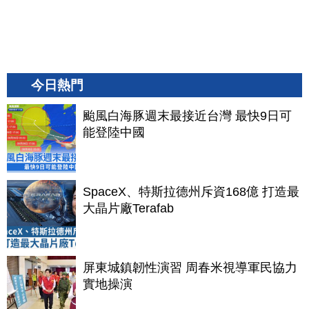
今日熱門
颱風白海豚週末最接近台灣 最快9日可
能登陸中國
SpaceX、特斯拉德州斥資168億 打造最
大晶片廠Terafab
屏東城鎮韌性演習 周春米視導軍民協力
實地操演