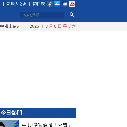
賽
|
新唐人之友
|
節目表
稀土依賴 川普宣布礦業投資20億美元
2026 年 8 月 8 日 星期六
中東局勢動盪 土耳其沙
今日熱門
中共假借颱風「交管」