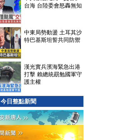
台海 台陸委會怒轟無知
中東局勢動盪 土耳其沙
特巴基斯坦誓共同防禦
漢光實兵濱海緊急出港
打擊 賴總統勗勉國軍守
護主權
今日整點新聞