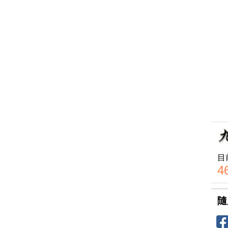
目
4
隨