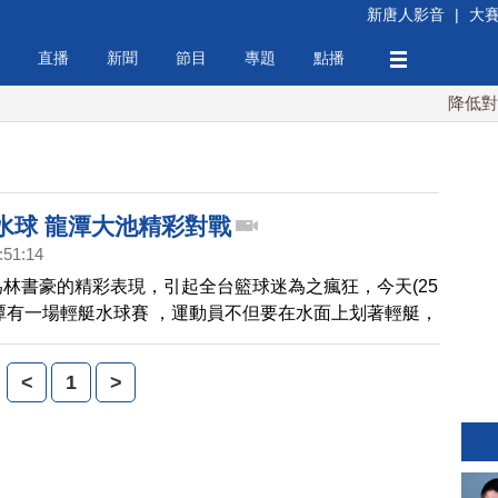
新唐人影音
|
大
直播
新聞
節目
專題
點播
降低對中
水球 龍潭大池精彩對戰
:51:14
為林書豪的精彩表現，引起全台籃球迷為之瘋狂，今天(25
潭有一場輕艇水球賽 ，運動員不但要在水面上划著輕艇，
的防守下，配合隊友的互相傳球，才能射籃得分，精彩程
籃球，相當有趣，帶您來看看。
<
1
>