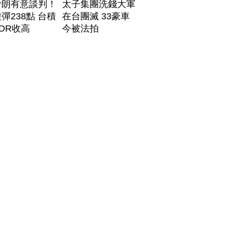
伊朗有意談判！
太子集團洗錢大軍
彈238點 台積
在台團滅 33豪車
DR收高
今被法拍