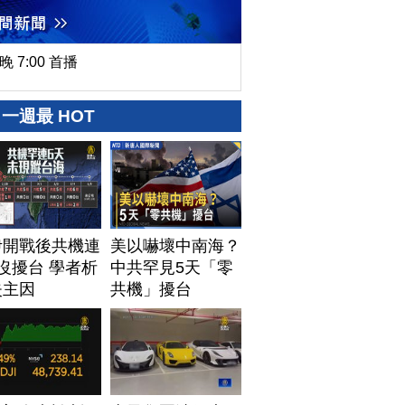
晚 7:00 首播
一週最 HOT
伊開戰後共機連
美以嚇壞中南海？
沒擾台 學者析
中共罕見5天「零
失主因
共機」擾台