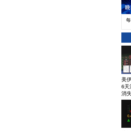
每
美
6天
消