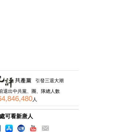
引發三退大潮
前退出中共黨、團、隊總人數
64,846,480
人
處可看新唐人