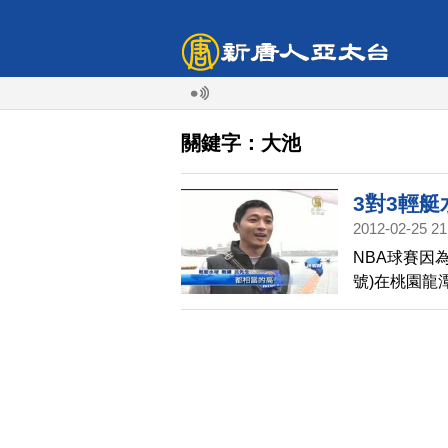
關鍵字：大池
3對3輕艇
2012-02-25 21
NBA球賽因
號)在桃園龍
還得在對手
度不輸NBA