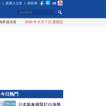
賽
|
新唐人之友
|
節目表
週末最接近台灣 最快9日可能登陸中國
2026 年 8 月 7 日 星期五
台灣漢光首結合城鎮演習
今日熱門
日本氣象廳緊盯白海豚