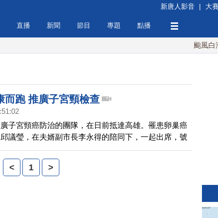
新唐人影音
|
大
直播
新聞
節目
專題
點播
颱風白海豚
康而跑 推廣子宮頸檢查
:51:02
推廣子宮頸癌防治的團隊，在日前抵達高雄。罹患卵巢癌
委邱議瑩，在夫婿副市長李永得的陪同下，一起出席，號
每年要做子宮頸癌檢查。
<
1
>