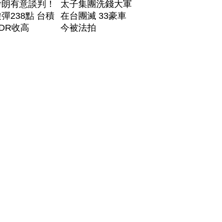
伊朗有意談判！
太子集團洗錢大軍
彈238點 台積
在台團滅 33豪車
DR收高
今被法拍