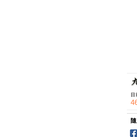
目
4
隨