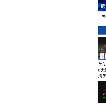
每
美
6天
消