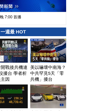
晚 7:00 首播
一週最 HOT
伊開戰後共機連
美以嚇壞中南海？
沒擾台 學者析
中共罕見5天「零
失主因
共機」擾台