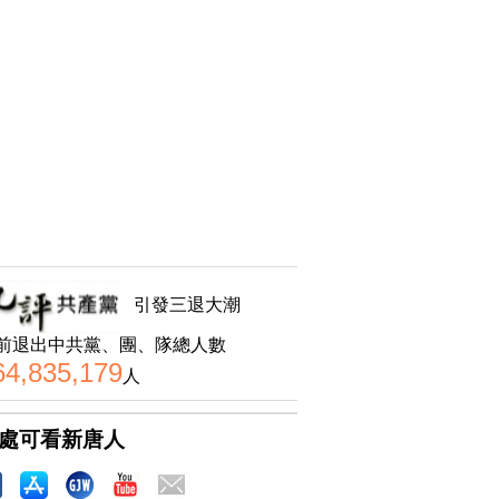
引發三退大潮
前退出中共黨、團、隊總人數
64,835,179
人
處可看新唐人