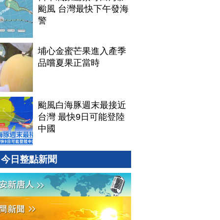
颱風 台灣最快下午發海
警
埔心金蜜芒果進入產季
品嚐夏果正當時
颱風白海豚週末最接近
台灣 最快9日可能登陸
中國
今日整點新聞