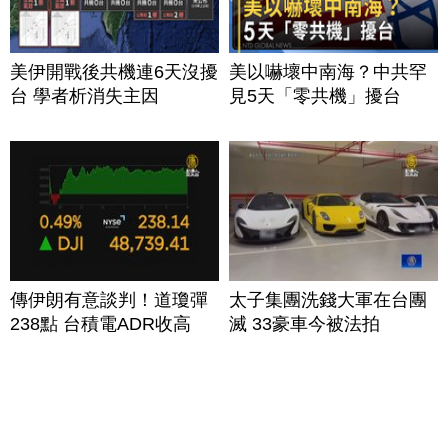
美伊開戰後共機連6天沒擾
美以嚇壞中南海？中共罕
台 學者析消失主因
見5天「零共機」擾台
傳伊朗有意談判！道瓊彈
太子集團洗錢大軍在台團
238點 台積電ADR收高
滅 33豪車今被法拍