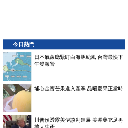
今日熱門
日本氣象廳緊盯白海豚颱風 台灣最快下
午發海警
埔心金蜜芒果進入產季 品嚐夏果正當時
川普預透露美伊談判進展 美彈藥充足再
擴大生產