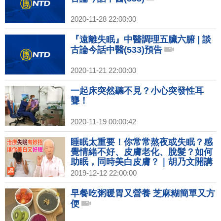
2020-11-28 22:00:00
『遠離失眠』中醫調理五臟六腑 | 談
古論今話中醫(533)預告
2020-11-21 22:00:00
一起床突然聽不見？小心突發性耳
聾！
2020-11-19 00:00:42
睡眠太重要！你常常熬夜或失眠？感
覺情緒不好、皮膚老化、脫髮？如何
助眠，同時美白皮膚？｜胡乃文開講
09 名醫談養生
2019-12-12 22:00:00
早餐吃粥暖胃又營養 芝麻糊簡單又方
便