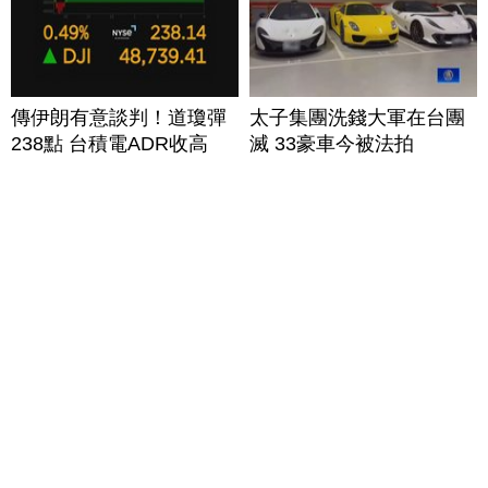
傳伊朗有意談判！道瓊彈
太子集團洗錢大軍在台團
238點 台積電ADR收高
滅 33豪車今被法拍