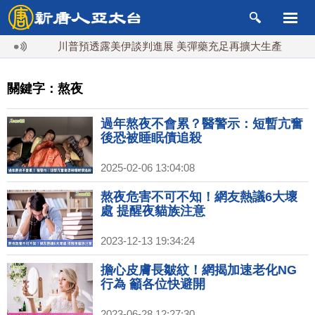
江
川普預透露美伊談判進展 美彈藥充足再擴大生產
川普
關鍵字：熬夜
過年熬夜不會累？醫警示：短暫亢奮
後恐被睡眠債追殺
2025-02-06 13:04:08
熬夜危害不可不知！網友熱議6大壞
處 提醒夜貓族注意
2023-12-13 19:34:24
擔心皮膚長皺紋！網揭加速老化NG
行為 籲各位快避開
2023-06-28 12:27:30