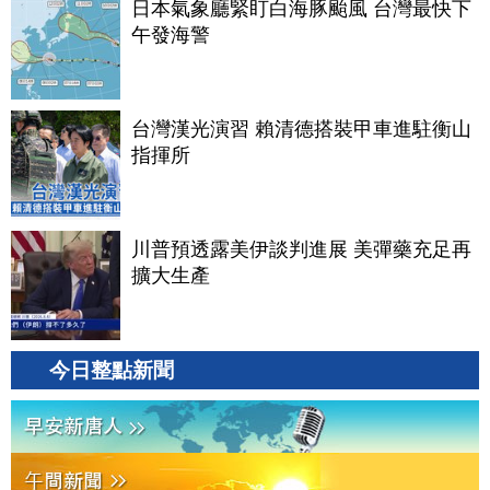
日本氣象廳緊盯白海豚颱風 台灣最快下
午發海警
台灣漢光演習 賴清德搭裝甲車進駐衡山
指揮所
川普預透露美伊談判進展 美彈藥充足再
擴大生產
今日整點新聞