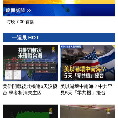
每晚 7:00 首播
一週最 HOT
美伊開戰後共機連6天沒擾
美以嚇壞中南海？中共罕
台 學者析消失主因
見5天「零共機」擾台