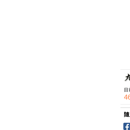
目
4
隨