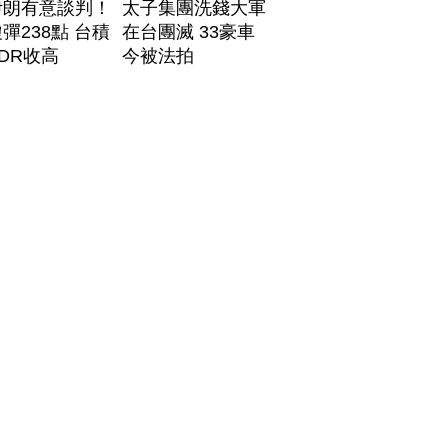
伊朗有意談判！
太子集團洗錢大軍
彈238點 台積
在台團滅 33豪車
DR收高
今被法拍