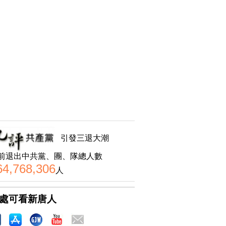
引發三退大潮
前退出中共黨、團、隊總人數
64,768,306
人
處可看新唐人