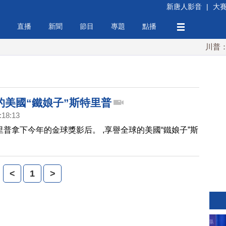
新唐人影音
|
大
直播
新聞
節目
專題
點播
川普：伊
的美國“鐵娘子”斯特里普
:18:13
里普拿下今年的金球獎影后。 ,享譽全球的美國“鐵娘子”斯
<
1
>