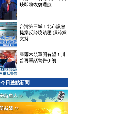
峽即將恢復通航
台灣第三城！北市議會
提案反跨境鎮壓 獲跨黨
支持
霍爾木茲重開有望！川
普再重話警告伊朗
今日整點新聞