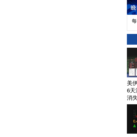
每
美
6天
消