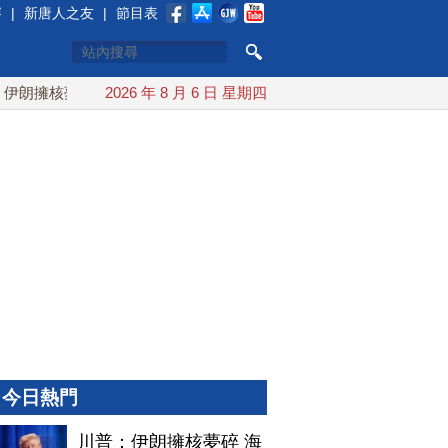
賽
|
新唐人之友
|
節目表
朗擁核夢碎 海峽即將恢復通航
2026 年 8 月 6 日 星期四
烏克蘭貨機旁驚現炸彈無人機 
今日熱門
川普：伊朗擁核夢碎 海