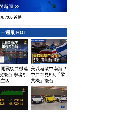
晚 7:00 首播
一週最 HOT
伊開戰後共機連
美以嚇壞中南海？
沒擾台 學者析
中共罕見5天「零
失主因
共機」擾台