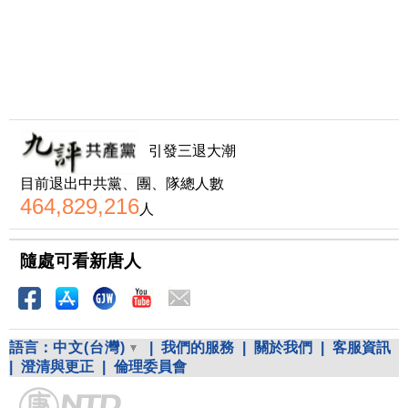
引發三退大潮
目前退出中共黨、團、隊總人數
464,829,216
人
隨處可看新唐人
語言：
中文(台灣)
|
我們的服務
|
關於我們
|
客服資訊
|
澄清與更正
|
倫理委員會