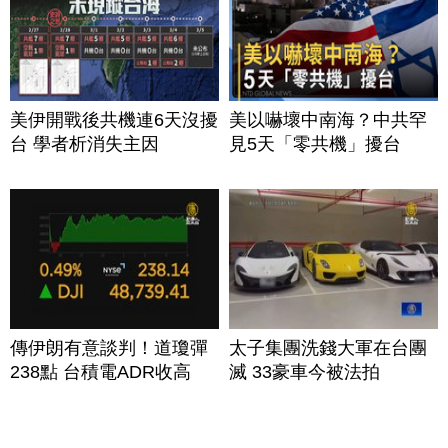
美伊開戰後共機連6天沒擾
美以嚇壞中南海？中共罕
台 學者析消失主因
見5天「零共機」擾台
傳伊朗有意談判！道瓊彈
太子集團洗錢大軍在台團
238點 台積電ADR收高
滅 33豪車今被法拍