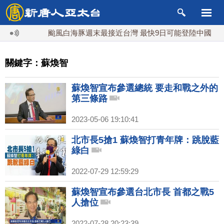
颱風白海豚週末最接近台灣 最快9日可能登陸中國
關鍵字：蘇煥智
蘇煥智宣布參選總統 要走和戰之外的
第三條路
2023-05-06 19:10:41
北市長5搶1 蘇煥智打青年牌：跳脫藍
綠白
2022-07-29 12:59:29
蘇煥智宣布參選台北市長 首都之戰5
人搶位
2022-07-28 20:23:39