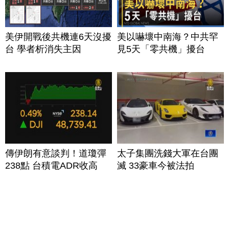
美伊開戰後共機連6天沒擾
美以嚇壞中南海？中共罕
台 學者析消失主因
見5天「零共機」擾台
傳伊朗有意談判！道瓊彈
太子集團洗錢大軍在台團
238點 台積電ADR收高
滅 33豪車今被法拍