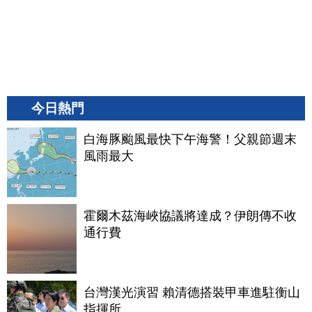
今日熱門
白海豚颱風最快下午海警！父親節週末
風雨最大
霍爾木茲海峽協議將達成？伊朗傳不收
通行費
台灣漢光演習 賴清德搭裝甲車進駐衡山
指揮所