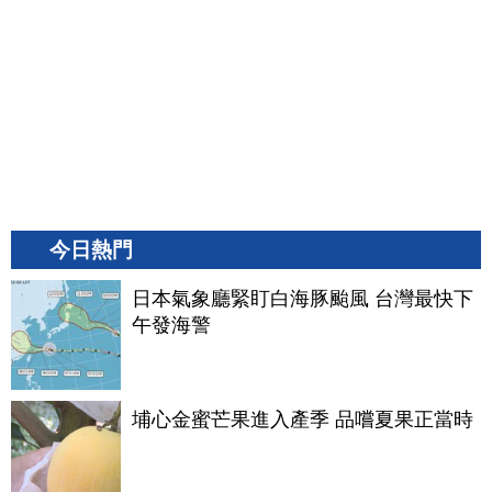
今日熱門
日本氣象廳緊盯白海豚颱風 台灣最快下
午發海警
埔心金蜜芒果進入產季 品嚐夏果正當時