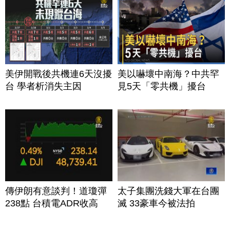
美伊開戰後共機連6天沒擾
美以嚇壞中南海？中共罕
台 學者析消失主因
見5天「零共機」擾台
傳伊朗有意談判！道瓊彈
太子集團洗錢大軍在台團
238點 台積電ADR收高
滅 33豪車今被法拍