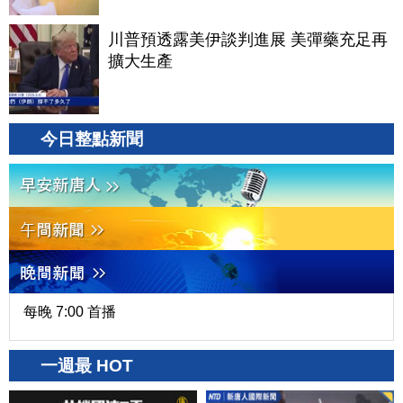
川普預透露美伊談判進展 美彈藥充足再
擴大生產
今日整點新聞
每晚 7:00 首播
一週最 HOT