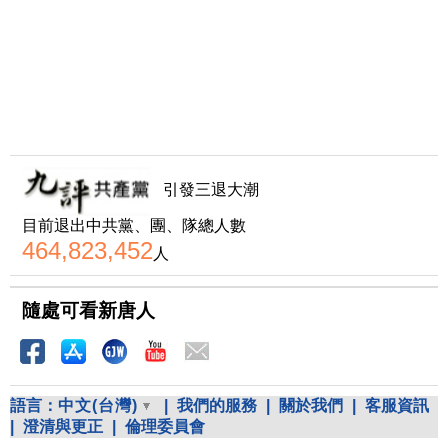
引發三退大潮
目前退出中共黨、團、隊總人數
464,823,452
人
隨處可看新唐人
語言：
中文(台灣)
|
我們的服務
|
關於我們
|
客服資訊
|
澄清與更正
|
倫理委員會