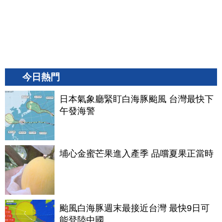
今日熱門
日本氣象廳緊盯白海豚颱風 台灣最快下
午發海警
埔心金蜜芒果進入產季 品嚐夏果正當時
颱風白海豚週末最接近台灣 最快9日可
能登陸中國