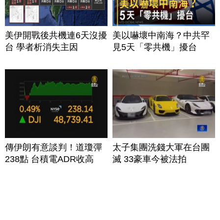
美伊開戰後共機連6天沒擾
美以嚇壞中南海？中共罕
台 學者析消失主因
見5天「零共機」擾台
傳伊朗有意談判！道瓊彈
太子集團洗錢大軍在台團
238點 台積電ADR收高
滅 33豪車今被法拍