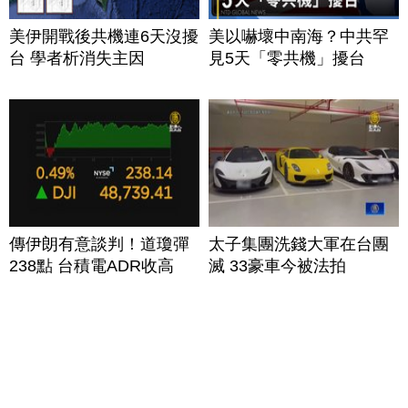
美伊開戰後共機連6天沒擾
美以嚇壞中南海？中共罕
台 學者析消失主因
見5天「零共機」擾台
傳伊朗有意談判！道瓊彈
太子集團洗錢大軍在台團
238點 台積電ADR收高
滅 33豪車今被法拍