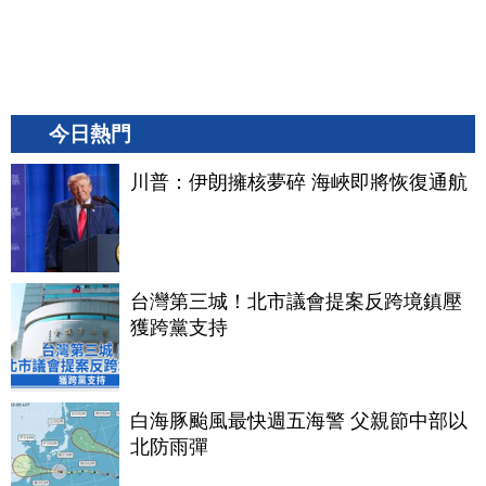
今日熱門
川普：伊朗擁核夢碎 海峽即將恢復通航
台灣第三城！北市議會提案反跨境鎮壓
獲跨黨支持
白海豚颱風最快週五海警 父親節中部以
北防雨彈