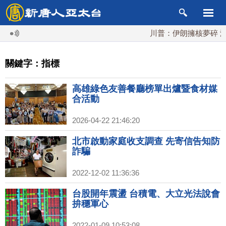
川普：伊朗擁核夢碎 海
關鍵字：指標
高雄綠色友善餐廳榜單出爐暨食材媒
合活動
2026-04-22 21:46:20
北市啟動家庭收支調查 先寄信告知防
詐騙
2022-12-02 11:36:36
台股開年震盪 台積電、大立光法說會
拚穩軍心
2022-01-09 10:53:08