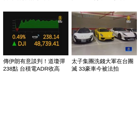
傳伊朗有意談判！道瓊彈
太子集團洗錢大軍在台團
238點 台積電ADR收高
滅 33豪車今被法拍