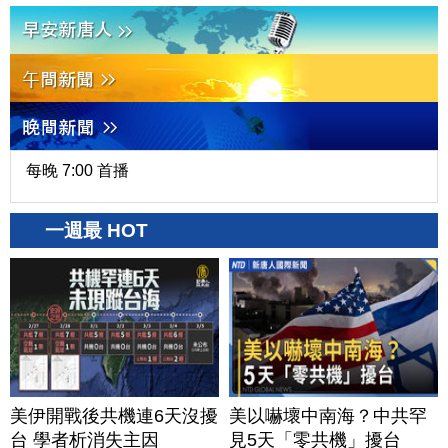
每晚 7:00 首播
一週最 HOT
美伊開戰後共機連6天沒擾
美以嚇壞中南海？中共罕
台 學者析消失主因
見5天「零共機」擾台