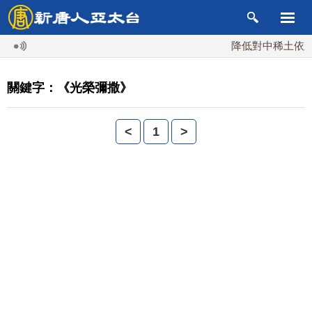
降低對中稀土依賴 
關鍵字：《光榮彌撒》
<
1
>