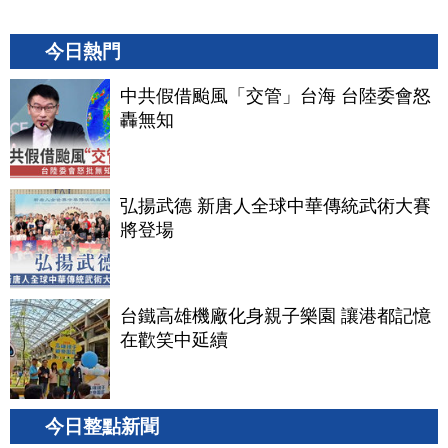
今日熱門
中共假借颱風「交管」台海 台陸委會怒
轟無知
弘揚武德 新唐人全球中華傳統武術大賽
將登場
台鐵高雄機廠化身親子樂園 讓港都記憶
在歡笑中延續
今日整點新聞