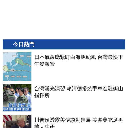
今日熱門
日本氣象廳緊盯白海豚颱風 台灣最快下
午發海警
台灣漢光演習 賴清德搭裝甲車進駐衡山
指揮所
川普預透露美伊談判進展 美彈藥充足再
擴大生產