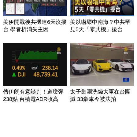
美伊開戰後共機連6天沒擾
美以嚇壞中南海？中共罕
台 學者析消失主因
見5天「零共機」擾台
傳伊朗有意談判！道瓊彈
太子集團洗錢大軍在台團
238點 台積電ADR收高
滅 33豪車今被法拍