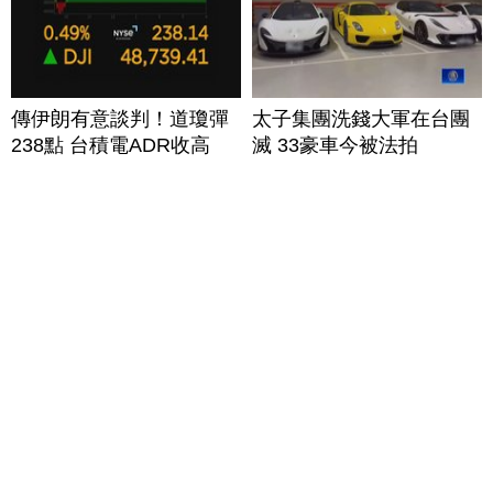
傳伊朗有意談判！道瓊彈
太子集團洗錢大軍在台團
238點 台積電ADR收高
滅 33豪車今被法拍