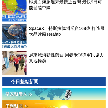
颱風白海豚週末最接近台灣 最快9日可
能登陸中國
SpaceX、特斯拉德州斥資168億 打造最
大晶片廠Terafab
屏東城鎮韌性演習 周春米視導軍民協力
實地操演
今日整點新聞