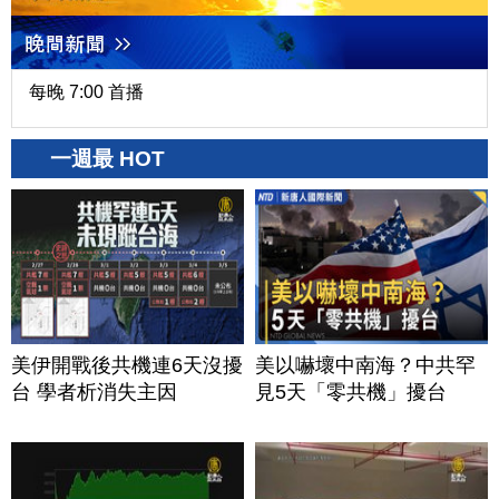
每晚 7:00 首播
一週最 HOT
美伊開戰後共機連6天沒擾
美以嚇壞中南海？中共罕
台 學者析消失主因
見5天「零共機」擾台