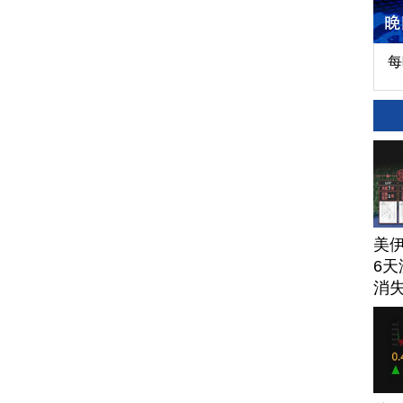
每
美
6天
消