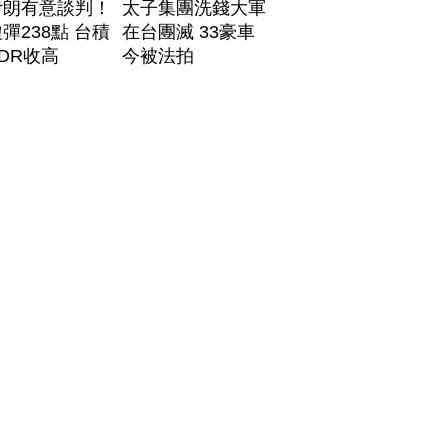
伊朗有意談判！
太子集團洗錢大軍
彈238點 台積
在台團滅 33豪車
DR收高
今被法拍