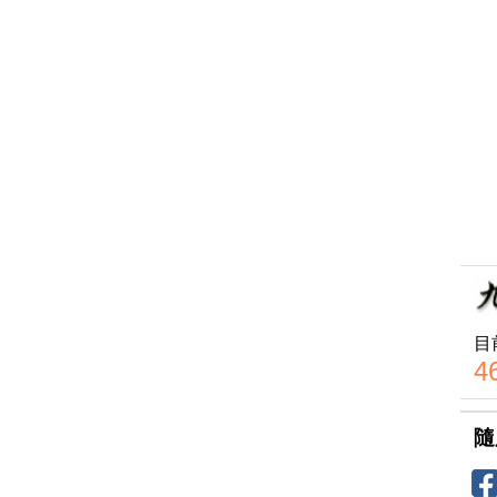
目
4
隨