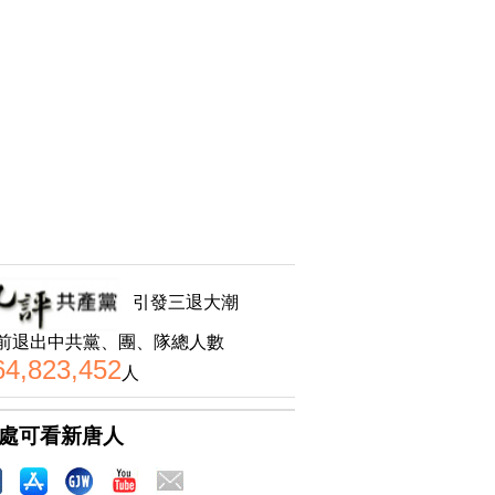
引發三退大潮
前退出中共黨、團、隊總人數
64,823,452
人
處可看新唐人