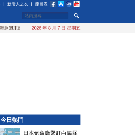
賽
|
新唐人之友
|
節目表
週末最接近台灣 最快9日可能登陸中國
2026 年 8 月 7 日 星期五
台灣漢光首結合城鎮演
今日熱門
日本氣象廳緊盯白海豚