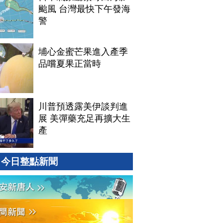
颱風 台灣最快下午發海
警
埔心金蜜芒果進入產季
品嚐夏果正當時
川普預透露美伊談判進
展 美彈藥充足再擴大生
產
今日整點新聞