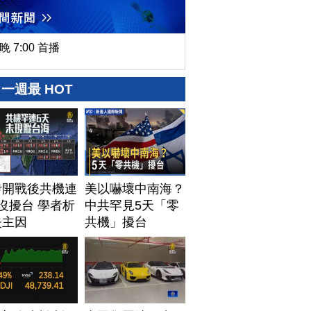
晚 7:00 首播
一週最 HOT
伊開戰後共機連
美以嚇壞中南海？
沒擾台 學者析
中共罕見5天「零
失主因
共機」擾台