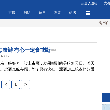
新唐人影音
|
大
直播
新聞
節目
專題
點播
颱風白海豚
怎麼辦 有心一定會戒斷
:48:17
因為一時好奇，染上毒癮，結果嚐到的是暗無天日、整天
子。想要克服毒癮，除了要有決心，還要加上親友們的愛
下來的新聞，帶您來看到一個戒斷成功的感人故事。
<
1
>