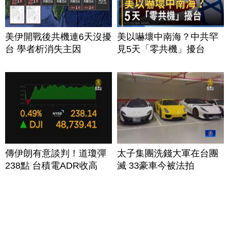
美伊開戰後共機連6天沒擾
美以嚇壞中南海？中共罕
台 學者析消失主因
見5天「零共機」擾台
傳伊朗有意談判！道瓊彈
太子集團洗錢大軍在台團
238點 台積電ADR收高
滅 33豪車今被法拍