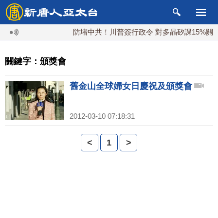
防堵中共！川普簽行政令 對多晶矽課15%關稅
關鍵字：頒獎會
舊金山全球婦女日慶祝及頒獎會
2012-03-10 07:18:31
<
1
>