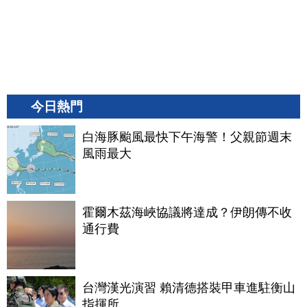
今日熱門
白海豚颱風最快下午海警！父親節週末
風雨最大
霍爾木茲海峽協議將達成？伊朗傳不收
通行費
台灣漢光演習 賴清德搭裝甲車進駐衡山
指揮所