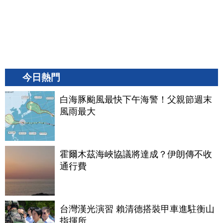
今日熱門
白海豚颱風最快下午海警！父親節週末
風雨最大
霍爾木茲海峽協議將達成？伊朗傳不收
通行費
台灣漢光演習 賴清德搭裝甲車進駐衡山
指揮所