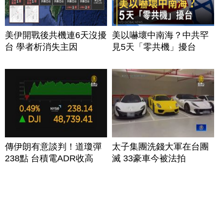
美伊開戰後共機連6天沒擾
美以嚇壞中南海？中共罕
台 學者析消失主因
見5天「零共機」擾台
傳伊朗有意談判！道瓊彈
太子集團洗錢大軍在台團
238點 台積電ADR收高
滅 33豪車今被法拍