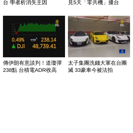
台 學者析消失主因
見5天「零共機」擾台
傳伊朗有意談判！道瓊彈
太子集團洗錢大軍在台團
238點 台積電ADR收高
滅 33豪車今被法拍