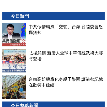
今日熱門
中共假借颱風「交管」台海 台陸委會怒
轟無知
弘揚武德 新唐人全球中華傳統武術大賽
將登場
台鐵高雄機廠化身親子樂園 讓港都記憶
在歡笑中延續
今日整點新聞