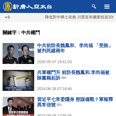
降低對中稀土依賴 川普宣布礦業投資20億美
關鍵字：中共權鬥
中共前防長魏鳳和、李尚福 「受賄」
被判死緩兩年
2026-05-07 19:41:03
共軍權鬥升 前防長魏鳳和.李尚福被
除黨籍起訴
2024-06-28 07:18:46
習近平七常委隱身 密謀備戰？軍報釋
異常信號
2023-08-08 12:55:46