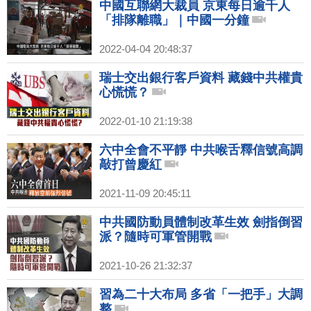
中國互聯網大裁員 京東每日逾千人
「排隊離職」｜中國一分鐘
2022-04-04 20:48:37
瑞士交出銀行客戶資料 藏錢中共權貴
心慌慌？
2022-01-10 21:19:38
六中全會不平靜 中共喉舌釋信號高調
敲打曾慶紅
2021-11-09 20:45:11
中共國防動員體制改革生效 劍指倒習
派？隨時可軍管開戰
2021-10-26 21:32:37
習為二十大布局 多省「一把手」大調
整