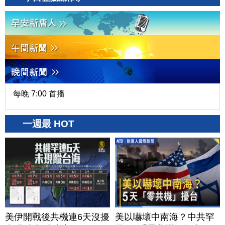
每晚 7:00 首播
一週最 HOT
美伊開戰後共機連6天沒擾
美以嚇壞中南海？中共罕