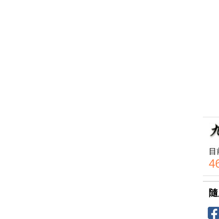
目
4
隨