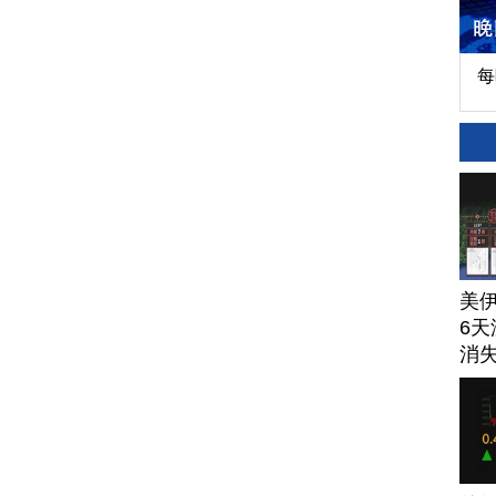
每
美
6天
消