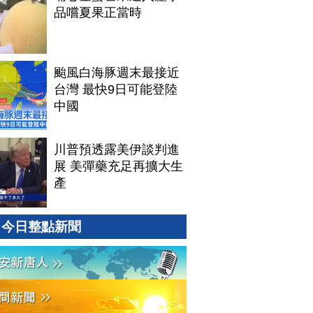
品嚐夏果正當時
颱風白海豚週末最接近
台灣 最快9日可能登陸
中國
川普預透露美伊談判進
展 美彈藥充足再擴大生
產
今日整點新聞