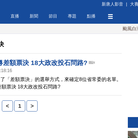
新唐人影音
|
大
直播
新聞
節目
專題
點播
颱風白海豚
決
差額票決 18大政改投石問路?
:18:16
了「差額票決」的選舉方式，來確定8位省常委的名單。
差額票決 18大政改投石問路?
<
1
>