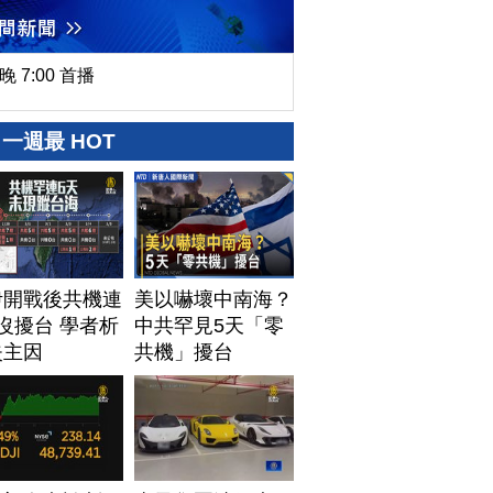
晚 7:00 首播
一週最 HOT
伊開戰後共機連
美以嚇壞中南海？
沒擾台 學者析
中共罕見5天「零
失主因
共機」擾台