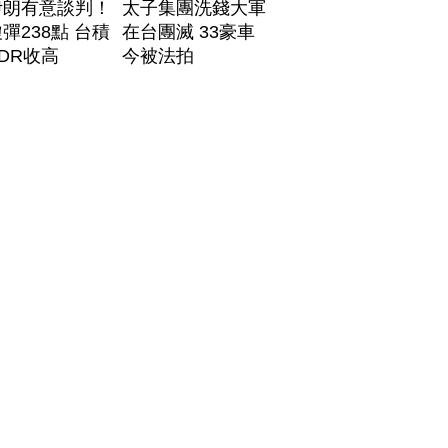
伊朗有意談判！
太子集團洗錢大軍
彈238點 台積
在台團滅 33豪車
DR收高
今被法拍