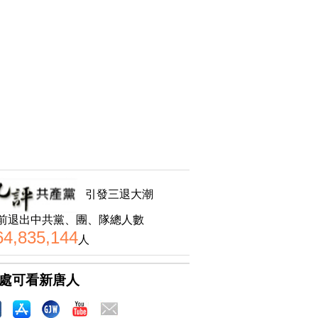
引發三退大潮
前退出中共黨、團、隊總人數
64,835,144
人
處可看新唐人